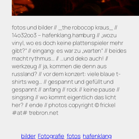
fotos und bilder // _the robocop kraus_ //
14o32oo3 – hafenklang.hamburg // „wozu
vinyl, wo es doch keine plattenspieler mehr
gibt?“ // eingang: es war zu „warten“ // beides
macht rythmus… // …und deko auch! //
werkzeug // ja, kommen die denn aus
russland? // vor dem konzert: viele blaue t-
shirts weg… // gespannt und gefüllt und
gespannt // anfang // rock // keine pause //
singsing // wo kommt eigentlich das licht
her? // ende // photos copyright © frickel
#at# trebron.net
bilder
Fotografie
fotos
hafenklang