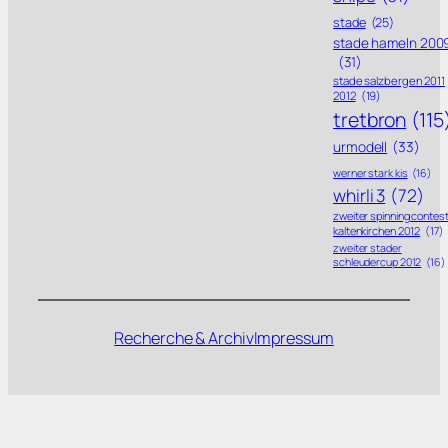
stade
(25)
stade hameln 200
(31)
stade salzbergen 2011
2012
(19)
tretbron
(115
urmodell
(33)
werner stark kis
(16)
whirli 3
(72)
zweiter spinning contes
kaltenkirchen 2012
(17)
zweiter stader
schleudercup 2012
(16)
Recherche & Archiv
Impressum