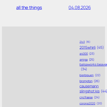
04.08.2026
all the things
21c3
(16)
2015whirli
(45)
a4000
(23)
amiga
(25)
balsaworks beave
(34)
bierbrauen
(22)
brompton
(26)
causemann
slingshot kis
(44
cncfraese
(24)
corona 2020
(20)