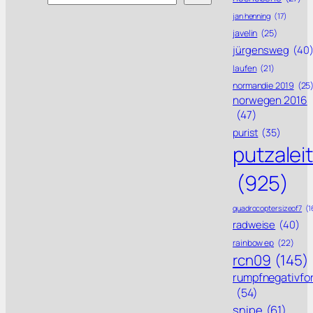
jan henning
(17)
javelin
(25)
jürgensweg
(40
laufen
(21)
normandie 2019
(25
norwegen 2016
(47)
purist
(35)
putzalei
(925)
quadrocoptersizeof7
(1
radweise
(40)
rainbow ep
(22)
rcn09
(145)
rumpfnegativfo
(54)
snipe
(61)