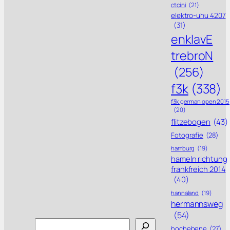
ctcini
(21)
elektro-uhu 4207
(31)
enklavE
trebroN
(256)
f3k
(338)
f3k german open 2015
(20)
flitzebogen
(43)
Fotografie
(28)
hamburg
(19)
hameln richtung
frankfreich 2014
(40)
hannaland
(19)
hermannsweg
(54)
Search
hochebene
(27)