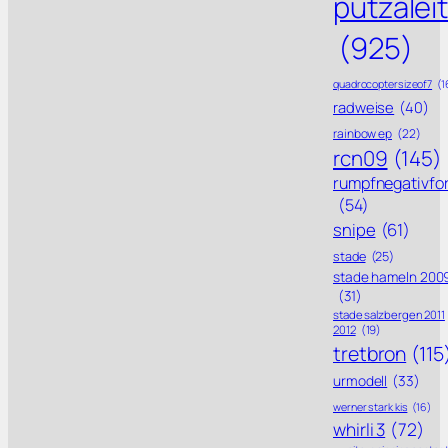
putzalei
(925)
quadrocoptersizeof7
(1
radweise
(40)
rainbow ep
(22)
rcn09
(145)
rumpfnegativfo
(54)
snipe
(61)
stade
(25)
stade hameln 200
(31)
stade salzbergen 2011
2012
(19)
tretbron
(115
urmodell
(33)
werner stark kis
(16)
whirli 3
(72)