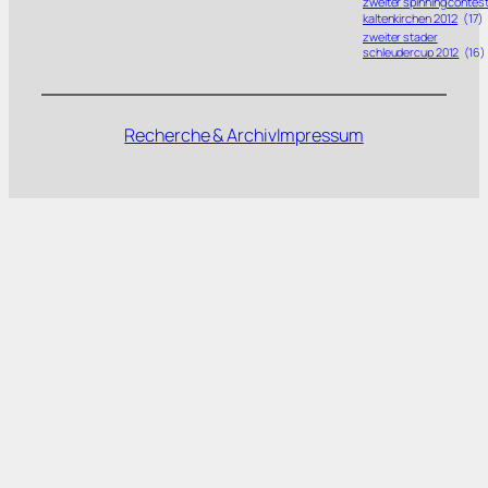
zweiter spinning contes
kaltenkirchen 2012
(17)
zweiter stader
schleudercup 2012
(16)
Recherche & Archiv
Impressum