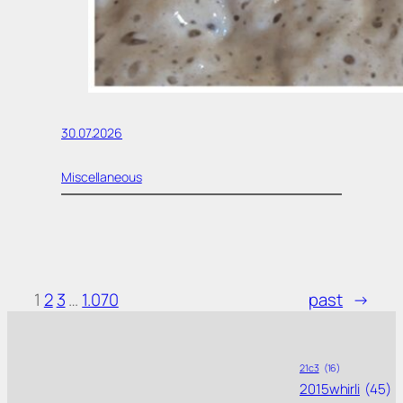
30.07.2026
Miscellaneous
1
2
3
…
1.070
past
→
21c3
(16)
2015whirli
(45)