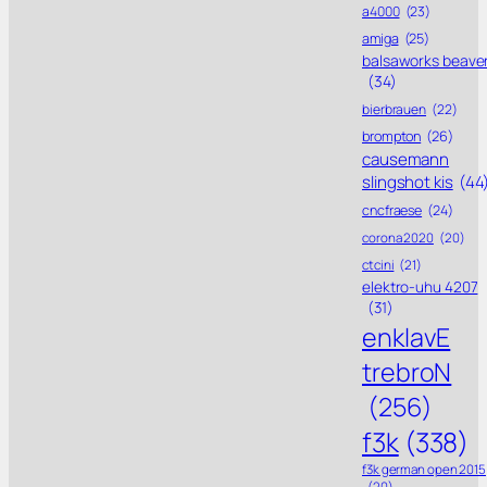
a4000
(23)
amiga
(25)
balsaworks beave
(34)
bierbrauen
(22)
brompton
(26)
causemann
slingshot kis
(44
cncfraese
(24)
corona 2020
(20)
ctcini
(21)
elektro-uhu 4207
(31)
enklavE
trebroN
(256)
f3k
(338)
f3k german open 2015
(20)