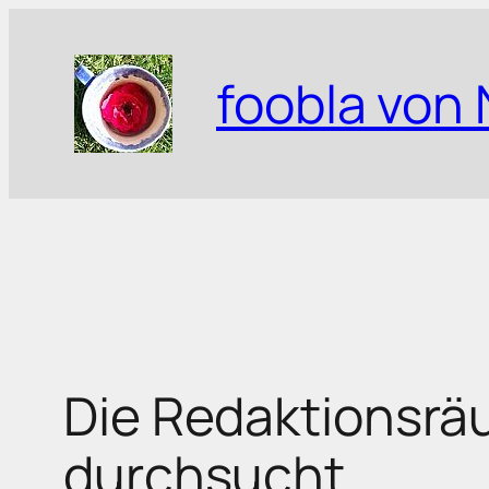
Zum
Inhalt
foobla von 
springen
Die Redaktionsr
durchsucht