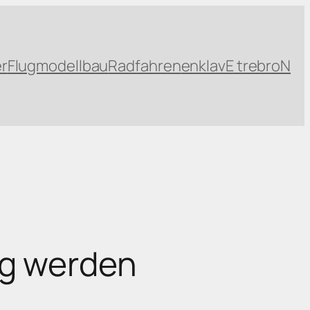
r
Flugmodellbau
Radfahren
enklavE trebroN
rg werden