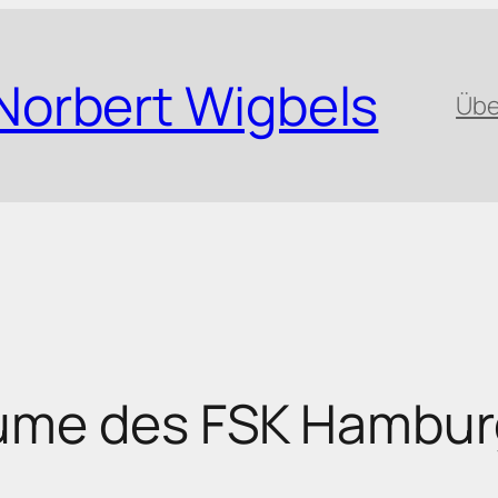
Norbert Wigbels
Übe
äume des FSK Hambu