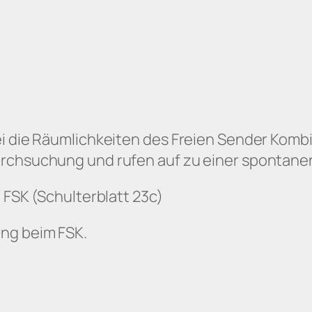
ei die Räumlichkeiten des Freien Sender Komb
urchsuchung und rufen auf zu einer spontane
 FSK (Schulterblatt 23c)
ng beim FSK.