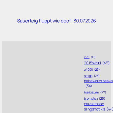
30.07.2026
Sauerteig fluppt wie doof
21c3
(16)
2015whirli
(45)
a4000
(23)
amiga
(25)
balsaworks beave
(34)
bierbrauen
(22)
brompton
(26)
causemann
slingshot kis
(44