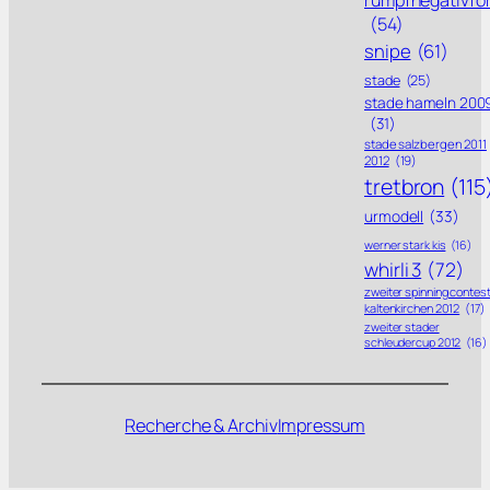
(54)
snipe
(61)
stade
(25)
stade hameln 200
(31)
stade salzbergen 2011
2012
(19)
tretbron
(115
urmodell
(33)
werner stark kis
(16)
whirli 3
(72)
zweiter spinning contes
kaltenkirchen 2012
(17)
zweiter stader
schleudercup 2012
(16)
Recherche & Archiv
Impressum