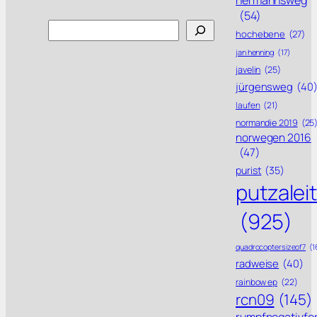
(54)
Search
hochebene
(27)
jan henning
(17)
javelin
(25)
jürgensweg
(40
laufen
(21)
normandie 2019
(25
norwegen 2016
(47)
purist
(35)
putzalei
(925)
quadrocoptersizeof7
(1
radweise
(40)
rainbow ep
(22)
rcn09
(145)
rumpfnegativfo