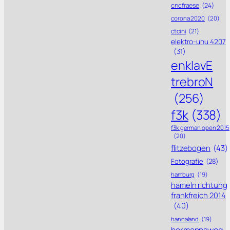
cncfraese
(24)
corona 2020
(20)
ctcini
(21)
elektro-uhu 4207
(31)
enklavE
trebroN
(256)
f3k
(338)
f3k german open 2015
(20)
flitzebogen
(43)
Fotografie
(28)
hamburg
(19)
hameln richtung
frankfreich 2014
(40)
hannaland
(19)
hermannsweg