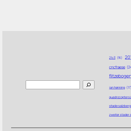
201
21c3
(16)
cncfraese
(2
flitzeboge
Search
jan henning
(17
quadrocoptersi
stade salzberg
zweiter stader 