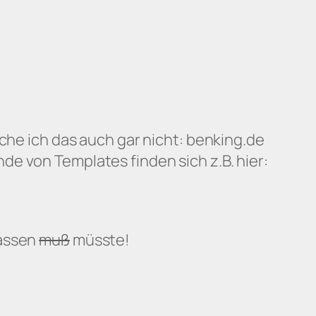
ache ich das auch gar nicht: benking.de
e von Templates finden sich z.B. hier:
lassen
muß
müsste!