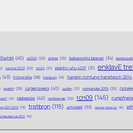
5whirli
(45)
balsaworks beaver
(34)
a4000
(23)
amiga
(25)
bierbraue
enklavE tr
elektro-uhu 4207
(31)
4)
ctcini
(21)
corona 2020
(20)
n
(43)
hameln richtung frankfreich 2014
Fotografie
(28)
hamburg
(19)
norwe
jürgensweg
(40)
javelin
(25)
laufen
(21)
normandie 2019
(25)
)
rcn09
(145)
rumpfneg
radweise
(40)
rainbow ep
(22)
zeof7
(16)
tretbron
(115)
whi
urmodell
(33)
en 2011 2012
(19)
werner stark kis
(16)
schleudercup 2012
(16)