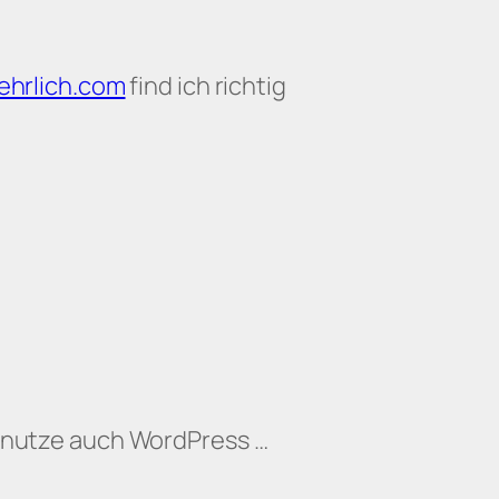
ehrlich.com
find ich richtig
benutze auch WordPress …