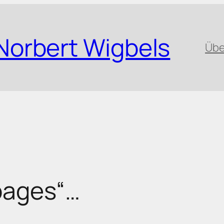
Norbert Wigbels
Übe
pages“…