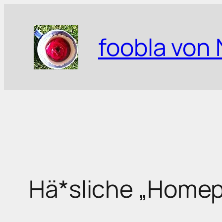
Zum
Inhalt
foobla von 
springen
Hä*sliche „Home