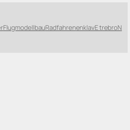
r
Flugmodellbau
Radfahren
enklavE trebroN