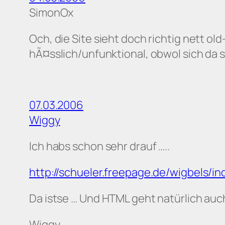
SimonOx
Och, die Site sieht doch richtig nett ol
hÃ¤sslich/unfunktional, obwol sich da
07.03.2006
Wiggy
Ich habs schon sehr drauf …..
http://schueler.freepage.de/wigbels/i
Da istse … Und HTML geht natürlich auc
Wiggy