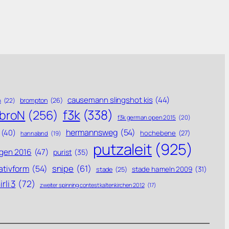
causemann slingshot kis
(44)
brompton
(26)
n
(22)
f3k
(338)
ebroN
(256)
f3k german open 2015
(20)
hermannsweg
(54)
(40)
hochebene
(27)
hannaland
(19)
putzaleit
(925)
gen 2016
(47)
purist
(35)
snipe
(61)
ativform
(54)
stade hameln 2009
(31)
stade
(25)
rli 3
(72)
zweiter spinning contest kaltenkirchen 2012
(17)