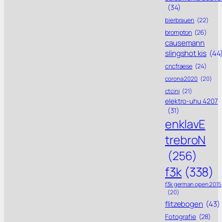
(34)
bierbrauen
(22)
brompton
(26)
causemann
slingshot kis
(44
cncfraese
(24)
corona 2020
(20)
ctcini
(21)
elektro-uhu 4207
(31)
enklavE
trebroN
(256)
f3k
(338)
f3k german open 2015
(20)
flitzebogen
(43)
Fotografie
(28)