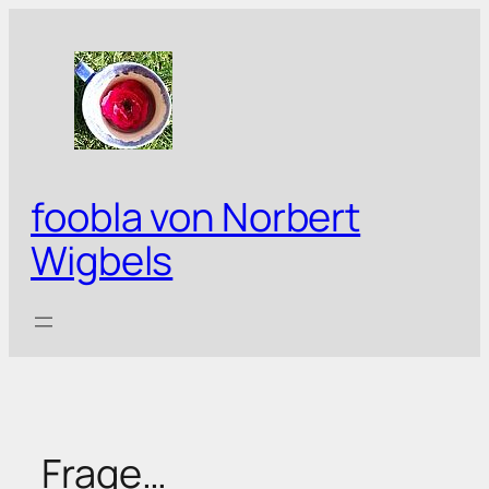
Zum
Inhalt
springen
foobla von Norbert
Wigbels
Frage…