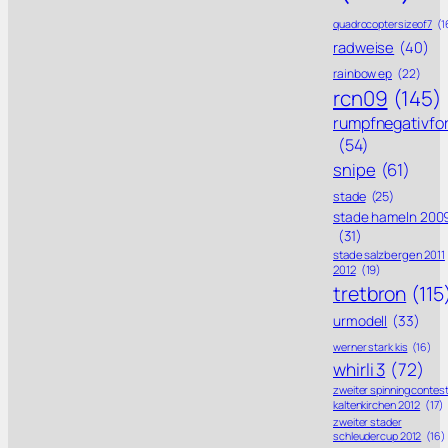
quadrocoptersizeof7
(1
radweise
(40)
rainbow ep
(22)
rcn09
(145)
rumpfnegativfo
(54)
snipe
(61)
stade
(25)
stade hameln 200
(31)
stade salzbergen 2011
2012
(19)
tretbron
(115
urmodell
(33)
werner stark kis
(16)
whirli 3
(72)
zweiter spinning contes
kaltenkirchen 2012
(17)
zweiter stader
schleudercup 2012
(16)