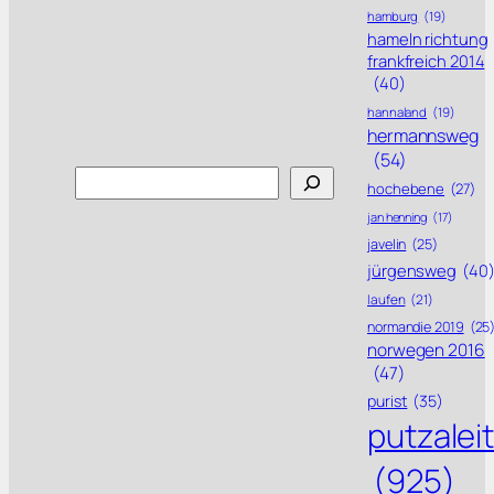
hamburg
(19)
hameln richtung
frankfreich 2014
(40)
hannaland
(19)
hermannsweg
(54)
Search
hochebene
(27)
jan henning
(17)
javelin
(25)
jürgensweg
(40
laufen
(21)
normandie 2019
(25
norwegen 2016
(47)
purist
(35)
putzalei
(925)