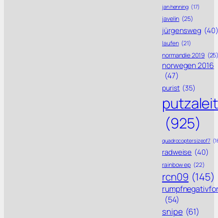
jan henning
(17)
javelin
(25)
jürgensweg
(40
laufen
(21)
normandie 2019
(25
norwegen 2016
(47)
purist
(35)
putzalei
(925)
quadrocoptersizeof7
(1
radweise
(40)
rainbow ep
(22)
rcn09
(145)
rumpfnegativfo
(54)
snipe
(61)