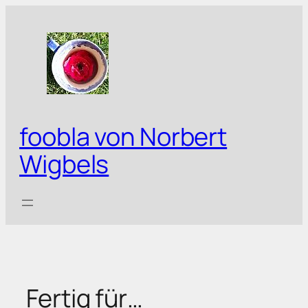
Zum
Inhalt
springen
foobla von Norbert
Wigbels
Fertig für…