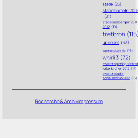
stade
(25)
stade hameln 200
(31)
stade salzbergen 2011
2012
(19)
tretbron
(115
urmodell
(33)
werner stark kis
(16)
whirli 3
(72)
zweiter spinning contes
kaltenkirchen 2012
(17)
zweiter stader
schleudercup 2012
(16)
Recherche & Archiv
Impressum