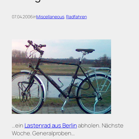
07.04.2006
in
Miscellaneous
, 
Radfahren
…ein
Lastenrad aus Berlin
abholen. Nächste
Woche. Generalproben…