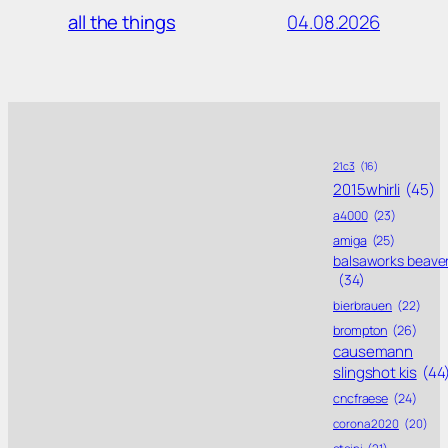
04.08.2026
all the things
21c3
(16)
2015whirli
(45)
a4000
(23)
amiga
(25)
balsaworks beave
(34)
bierbrauen
(22)
brompton
(26)
causemann
slingshot kis
(44
cncfraese
(24)
corona 2020
(20)