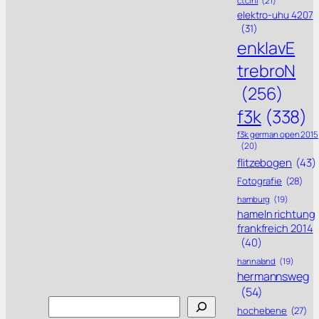
ctcini
(21)
elektro-uhu 4207
(31)
enklavE
trebroN
(256)
f3k
(338)
f3k german open 2015
(20)
flitzebogen
(43)
Fotografie
(28)
hamburg
(19)
hameln richtung
frankfreich 2014
(40)
hannaland
(19)
hermannsweg
(54)
Search
hochebene
(27)