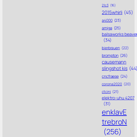
21c3
(16)
2015whirli
(45)
a4000
(23)
amiga
(25)
balsaworks beave
(34)
bierbrauen
(22)
brompton
(26)
causemann
slingshot kis
(44
cncfraese
(24)
corona 2020
(20)
ctcini
(21)
elektro-uhu 4207
(31)
enklavE
trebroN
(256)