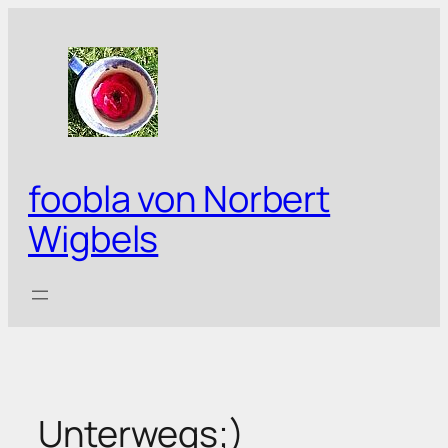
Zum
Inhalt
springen
foobla von Norbert
Wigbels
Unterwegs;)