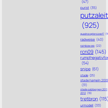
(47)
purist
(35)
putzalei
(925)
quadrocoptersizeof7
(1
radweise
(40)
rainbow ep
(22)
rcn09
(145)
rumpfnegativfo
(54)
snipe
(61)
stade
(25)
stade hameln 200
(31)
stade salzbergen 2011
2012
(19)
tretbron
(115
urmodell
(33)