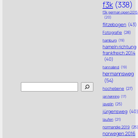
f3k
(338)
f3k german open 2015
(20)
flitzebogen
(43)
Fotografie
(28)
hamburg
(19)
hameln richtung
frankfreich 2014
(40)
hannaland
(19)
hermannsweg
(54)
Search
hochebene
(27)
jan henning
(17)
javelin
(25)
jürgensweg
(40
laufen
(21)
normandie 2019
(25
norwegen 2016