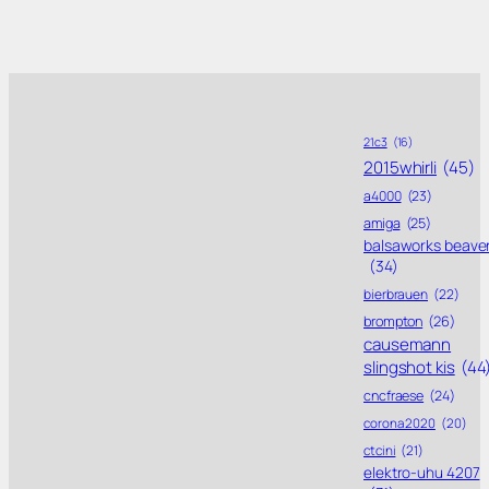
21c3
(16)
2015whirli
(45)
a4000
(23)
amiga
(25)
balsaworks beave
(34)
bierbrauen
(22)
brompton
(26)
causemann
slingshot kis
(44
cncfraese
(24)
corona 2020
(20)
ctcini
(21)
elektro-uhu 4207