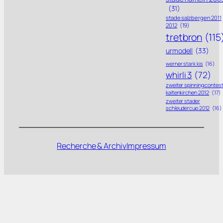
(31)
stade salzbergen 2011
2012
(19)
tretbron
(115
urmodell
(33)
werner stark kis
(16)
whirli 3
(72)
zweiter spinning contes
kaltenkirchen 2012
(17)
zweiter stader
schleudercup 2012
(16)
Recherche & Archiv
Impressum