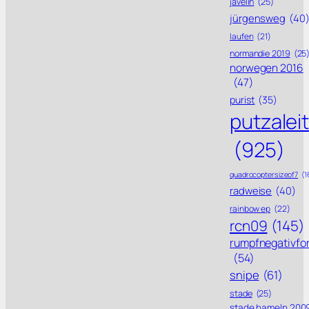
javelin
(25)
jürgensweg
(40
laufen
(21)
normandie 2019
(25
norwegen 2016
(47)
purist
(35)
putzalei
(925)
quadrocoptersizeof7
(1
radweise
(40)
rainbow ep
(22)
rcn09
(145)
rumpfnegativfo
(54)
snipe
(61)
stade
(25)
stade hameln 200