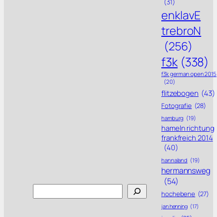
(31)
enklavE
trebroN
(256)
f3k
(338)
f3k german open 2015
(20)
flitzebogen
(43)
Fotografie
(28)
hamburg
(19)
hameln richtung
frankfreich 2014
(40)
hannaland
(19)
hermannsweg
(54)
Search
hochebene
(27)
jan henning
(17)