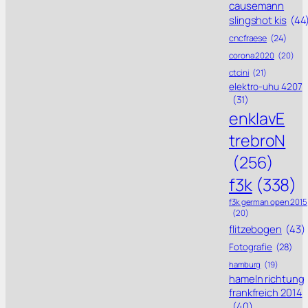
causemann
slingshot kis
(44
cncfraese
(24)
corona 2020
(20)
ctcini
(21)
elektro-uhu 4207
(31)
enklavE
trebroN
(256)
f3k
(338)
f3k german open 2015
(20)
flitzebogen
(43)
Fotografie
(28)
hamburg
(19)
hameln richtung
frankfreich 2014
(40)