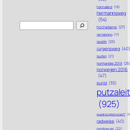
hannaland
(19)
hermannsweg
(54)
Search
hochebene
(27)
jan henning
(17)
javelin
(25)
jürgensweg
(40
laufen
(21)
normandie 2019
(25
norwegen 2016
(47)
purist
(35)
putzalei
(925)
quadrocoptersizeof7
(1
radweise
(40)
rainbow ep
(22)