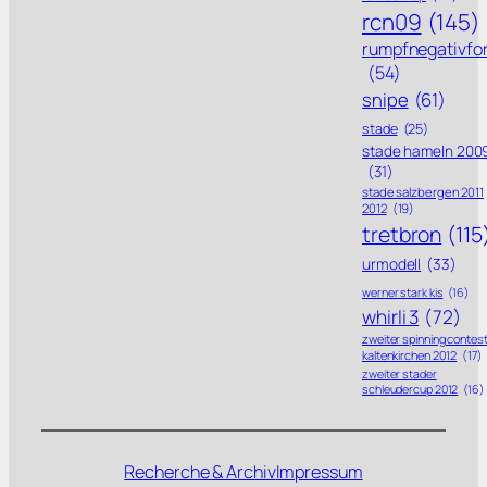
rcn09
(145)
rumpfnegativfo
(54)
snipe
(61)
stade
(25)
stade hameln 200
(31)
stade salzbergen 2011
2012
(19)
tretbron
(115
urmodell
(33)
werner stark kis
(16)
whirli 3
(72)
zweiter spinning contes
kaltenkirchen 2012
(17)
zweiter stader
schleudercup 2012
(16)
Recherche & Archiv
Impressum