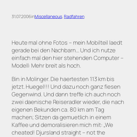
31.07.2006
in
Miscellaneous
, 
Radfahren
Heute mal ohne Fotos – mein Mobilteil laedt
gerade bei den Nachbarn… Und ich nutze
einfach mal den hier stehenden Computer –
Modell: Mehr breit als hoch.
Bin in Molinger. Die haertesten 113 km bis
jetzt. Huegel!!! Und dazu noch ganz fiesen
Gegenwind. Und dann treffe ich auch noch
zwei daenische Reiseradler wieder, die nach
eigenen Bekunden ca. 80 km am Tag
machen; Sitzen da gemuetlich in einem
Kaffee und demoralisieren mich mit: „We
cheated! Djursland straight – not the