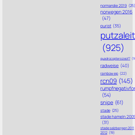
normandie 2019
(25
norwegen 2016
(47)
purist
(35)
putzalei
(925)
quadrocoptersizeof7
(1
radweise
(40)
rainbow ep
(22)
rcn09
(145)
rumpfnegativfo
(54)
snipe
(61)
stade
(25)
stade hameln 200
(31)
stade salzbergen 2011
2012
(19)