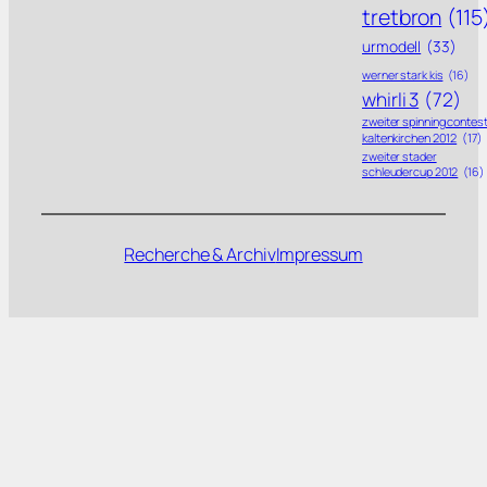
tretbron
(115
urmodell
(33)
werner stark kis
(16)
whirli 3
(72)
zweiter spinning contes
kaltenkirchen 2012
(17)
zweiter stader
schleudercup 2012
(16)
Recherche & Archiv
Impressum