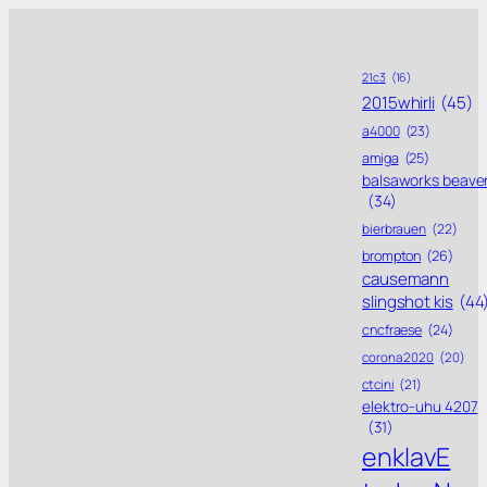
21c3
(16)
2015whirli
(45)
a4000
(23)
amiga
(25)
balsaworks beave
(34)
bierbrauen
(22)
brompton
(26)
causemann
slingshot kis
(44
cncfraese
(24)
corona 2020
(20)
ctcini
(21)
elektro-uhu 4207
(31)
enklavE