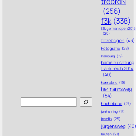
trebroN
(256)
f3k
(338)
f3k german open 2015
(20)
flitzebogen
(43)
Fotografie
(28)
hamburg
(19)
hameln richtung
frankfreich 2014
(40)
hannaland
(19)
hermannsweg
(54)
Search
hochebene
(27)
jan henning
(17)
javelin
(25)
jürgensweg
(40
laufen
(21)