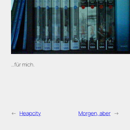
…für mich.
←
Heapcity
Morgen, aber
→