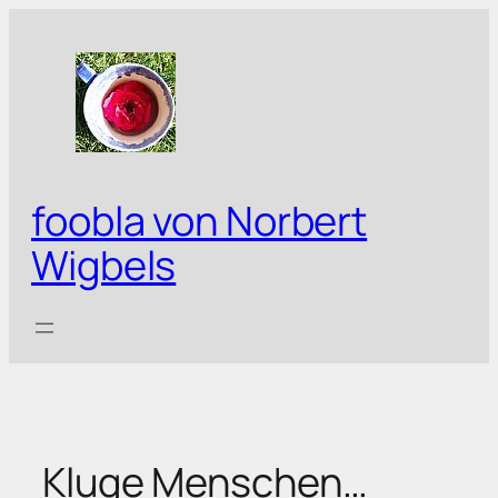
Zum
Inhalt
springen
foobla von Norbert
Wigbels
Kluge Menschen…