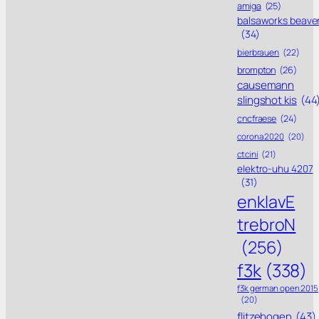
amiga
(25)
balsaworks beave
(34)
bierbrauen
(22)
brompton
(26)
causemann
slingshot kis
(44
cncfraese
(24)
corona 2020
(20)
ctcini
(21)
elektro-uhu 4207
(31)
enklavE
trebroN
(256)
f3k
(338)
f3k german open 2015
(20)
flitzebogen
(43)