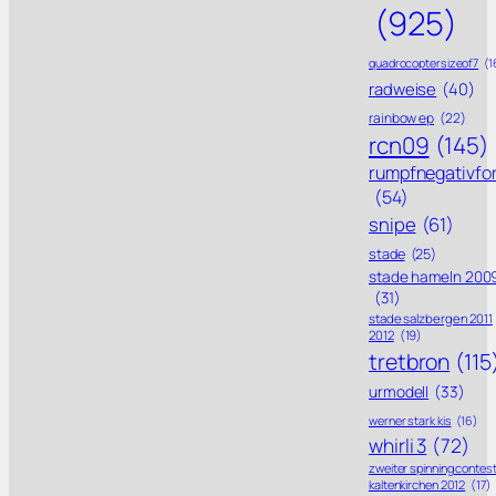
(925)
quadrocoptersizeof7
(1
radweise
(40)
rainbow ep
(22)
rcn09
(145)
rumpfnegativfo
(54)
snipe
(61)
stade
(25)
stade hameln 200
(31)
stade salzbergen 2011
2012
(19)
tretbron
(115
urmodell
(33)
werner stark kis
(16)
whirli 3
(72)
zweiter spinning contes
kaltenkirchen 2012
(17)