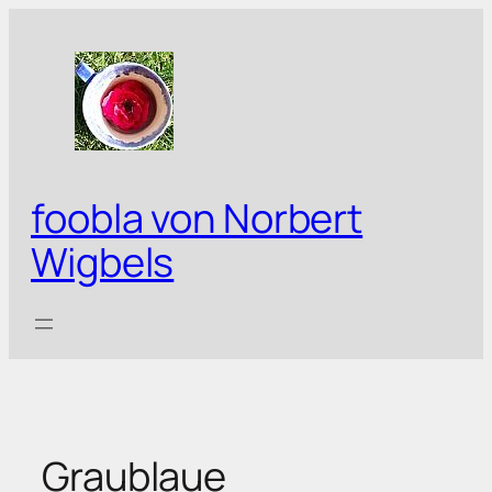
Zum
Inhalt
springen
foobla von Norbert
Wigbels
Graublaue