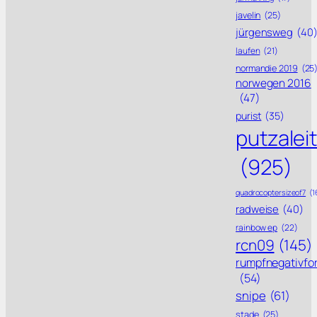
javelin
(25)
jürgensweg
(40
laufen
(21)
normandie 2019
(25
norwegen 2016
(47)
purist
(35)
putzalei
(925)
quadrocoptersizeof7
(1
radweise
(40)
rainbow ep
(22)
rcn09
(145)
rumpfnegativfo
(54)
snipe
(61)
stade
(25)