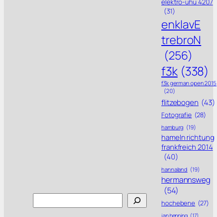
elektro-uhu 4207
(31)
enklavE
trebroN
(256)
f3k
(338)
f3k german open 2015
(20)
flitzebogen
(43)
Fotografie
(28)
hamburg
(19)
hameln richtung
frankfreich 2014
(40)
hannaland
(19)
hermannsweg
(54)
Search
hochebene
(27)
jan henning
(17)