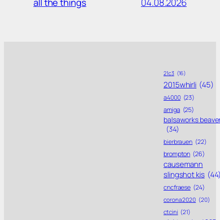
04.08.2026
all the things
21c3
(16)
2015whirli
(45)
a4000
(23)
amiga
(25)
balsaworks beave
(34)
bierbrauen
(22)
brompton
(26)
causemann
slingshot kis
(44
cncfraese
(24)
corona 2020
(20)
ctcini
(21)