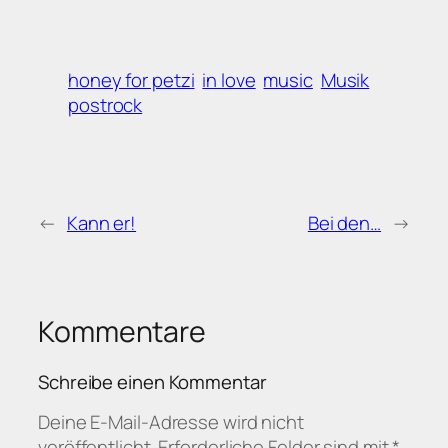
honey for petzi
in love
music
Musik
postrock
←
Kann er!
Bei den…
→
Kommentare
Schreibe einen Kommentar
Deine E-Mail-Adresse wird nicht
veröffentlicht.
Erforderliche Felder sind mit
*