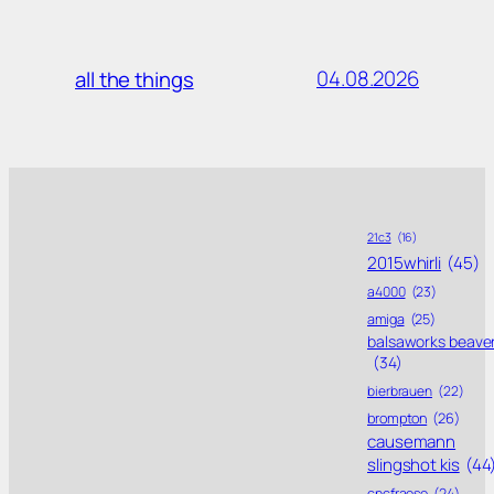
04.08.2026
all the things
21c3
(16)
2015whirli
(45)
a4000
(23)
amiga
(25)
balsaworks beave
(34)
bierbrauen
(22)
brompton
(26)
causemann
slingshot kis
(44
cncfraese
(24)