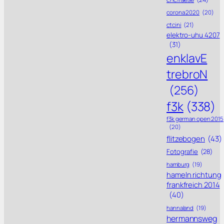
corona 2020
(20)
ctcini
(21)
elektro-uhu 4207
(31)
enklavE
trebroN
(256)
f3k
(338)
f3k german open 2015
(20)
flitzebogen
(43)
Fotografie
(28)
hamburg
(19)
hameln richtung
frankfreich 2014
(40)
hannaland
(19)
hermannsweg