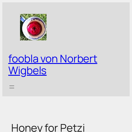
Zum
Inhalt
springen
foobla von Norbert
Wigbels
Honey for Petzi