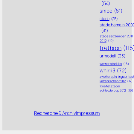
(54)
snipe
(61)
stade
(25)
stade hameln 200
(31)
stade salzbergen 2011
2012
(19)
tretbron
(115
urmodell
(33)
werner stark kis
(16)
whirli 3
(72)
zweiter spinning contes
kaltenkirchen 2012
(17)
zweiter stader
schleudercup 2012
(16)
Recherche & Archiv
Impressum