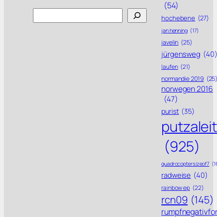
(54)
Search
hochebene
(27)
jan henning
(17)
javelin
(25)
jürgensweg
(40
laufen
(21)
normandie 2019
(25
norwegen 2016
(47)
purist
(35)
putzalei
(925)
quadrocoptersizeof7
(1
radweise
(40)
rainbow ep
(22)
rcn09
(145)
rumpfnegativfo