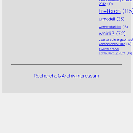
2012
(19)
tretbron
(115
urmodell
(33)
werner stark kis
(16)
whirli 3
(72)
zweiter spinning contes
kaltenkirchen 2012
(17)
zweiter stader
schleudercup 2012
(16)
Recherche & Archiv
Impressum