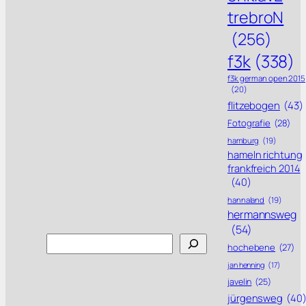
trebroN
(256)
f3k
(338)
f3k german open 2015
(20)
flitzebogen
(43)
Fotografie
(28)
hamburg
(19)
hameln richtung
frankfreich 2014
(40)
hannaland
(19)
hermannsweg
(54)
Search
hochebene
(27)
jan henning
(17)
javelin
(25)
jürgensweg
(40