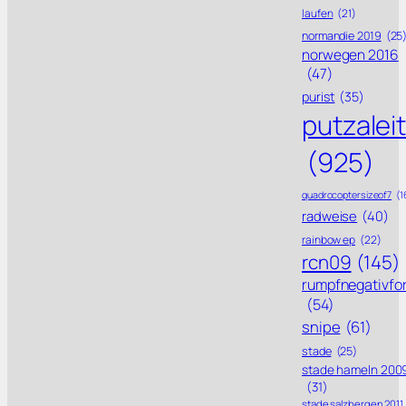
laufen
(21)
normandie 2019
(25
norwegen 2016
(47)
purist
(35)
putzalei
(925)
quadrocoptersizeof7
(1
radweise
(40)
rainbow ep
(22)
rcn09
(145)
rumpfnegativfo
(54)
snipe
(61)
stade
(25)
stade hameln 200
(31)
stade salzbergen 2011