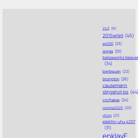
21c3
(16)
2015whirli
(45)
a4000
(23)
amiga
(25)
balsaworks beave
(34)
bierbrauen
(22)
brompton
(26)
causemann
slingshot kis
(44
cncfraese
(24)
corona 2020
(20)
ctcini
(21)
elektro-uhu 4207
(31)
enklavE