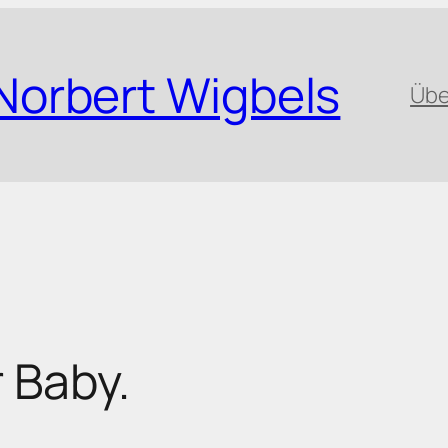
Norbert Wigbels
Übe
 Baby.