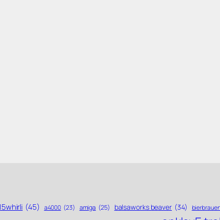
5whirli
(45)
balsaworks beaver
(34)
a4000
(23)
amiga
(25)
bierbraue