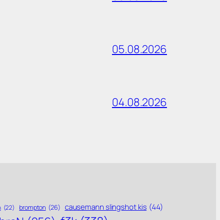
05.08.2026
04.08.2026
causemann slingshot kis
(44)
brompton
(26)
n
(22)