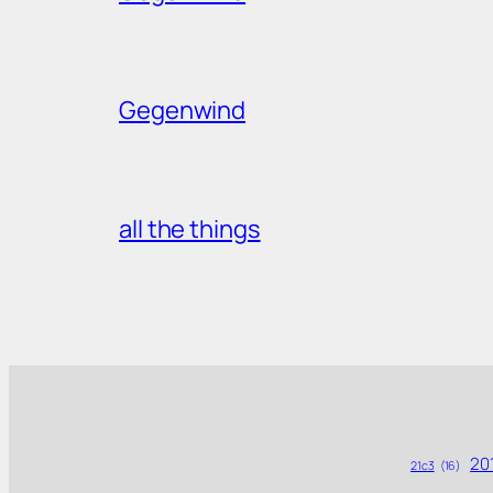
Gegenwind
all the things
201
21c3
(16)