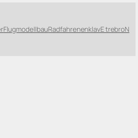
r
Flugmodellbau
Radfahren
enklavE trebroN