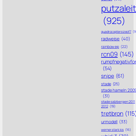
putzalei
(925)
quadrocoptersizeof7
(1
radweise
(40)
rainbow ep
(22)
rcn09
(145)
rumpfnegativfo
(54)
snipe
(61)
stade
(25)
stade hameln 200
(31)
stade salzbergen 2011
2012
(19)
tretbron
(115
urmodell
(33)
werner stark kis
(16)