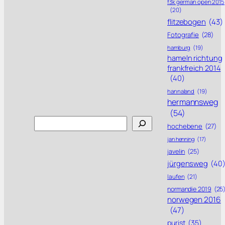
f3k german open 2015
(20)
flitzebogen
(43)
Fotografie
(28)
hamburg
(19)
hameln richtung
frankfreich 2014
(40)
hannaland
(19)
hermannsweg
(54)
Search
hochebene
(27)
jan henning
(17)
javelin
(25)
jürgensweg
(40
laufen
(21)
normandie 2019
(25
norwegen 2016
(47)
purist
(35)