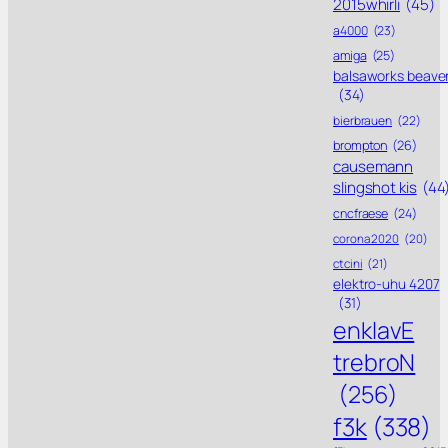
2015whirli
(45)
a4000
(23)
amiga
(25)
balsaworks beave
(34)
bierbrauen
(22)
brompton
(26)
causemann
slingshot kis
(44
cncfraese
(24)
corona 2020
(20)
ctcini
(21)
elektro-uhu 4207
(31)
enklavE
trebroN
(256)
f3k
(338)