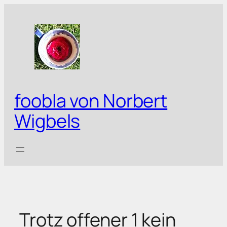
Zum
Inhalt
springen
foobla von Norbert
Wigbels
Trotz offener 1 kein