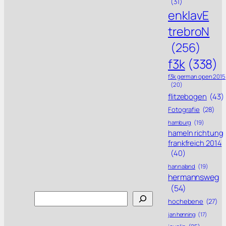
(31)
enklavE
trebroN
(256)
f3k
(338)
f3k german open 2015
(20)
flitzebogen
(43)
Fotografie
(28)
hamburg
(19)
hameln richtung
frankfreich 2014
(40)
hannaland
(19)
hermannsweg
(54)
Search
hochebene
(27)
jan henning
(17)