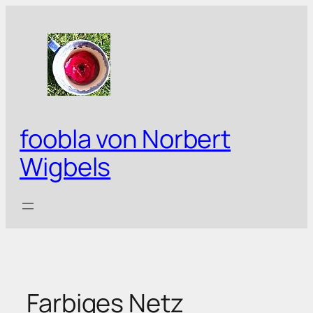
Zum
Inhalt
springen
foobla von Norbert
Wigbels
Farbiges Netz