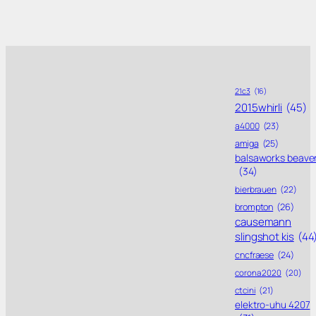
21c3
(16)
2015whirli
(45)
a4000
(23)
amiga
(25)
balsaworks beave
(34)
bierbrauen
(22)
brompton
(26)
causemann
slingshot kis
(44
cncfraese
(24)
corona 2020
(20)
ctcini
(21)
elektro-uhu 4207