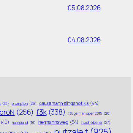
05.08.2026
04.08.2026
causemann slingshot kis
(44)
brompton
(26)
n
(22)
f3k
(338)
ebroN
(256)
f3k german open 2015
(20)
hermannsweg
(54)
(40)
hochebene
(27)
hannaland
(19)
putzaleit
(925)