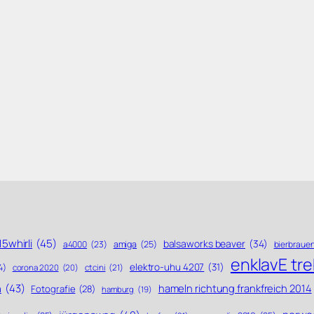
5whirli
(45)
balsaworks beaver
(34)
a4000
(23)
amiga
(25)
bierbraue
enklavE tr
elektro-uhu 4207
(31)
4)
ctcini
(21)
corona 2020
(20)
n
(43)
hameln richtung frankfreich 2014
Fotografie
(28)
hamburg
(19)