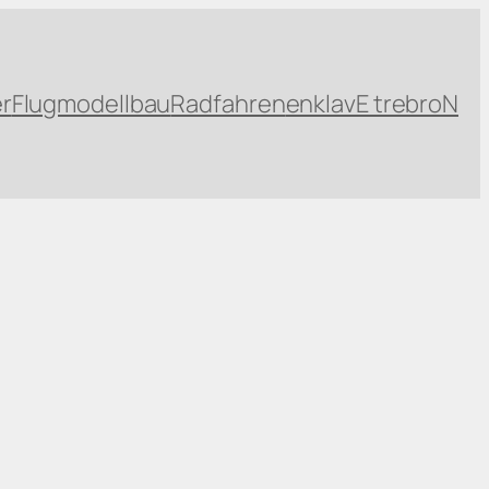
r
Flugmodellbau
Radfahren
enklavE trebroN