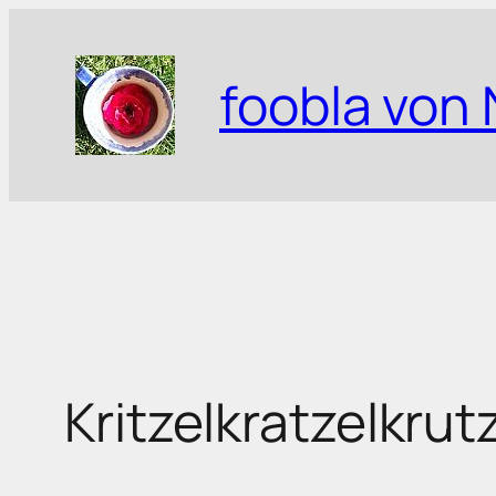
Zum
Inhalt
foobla von 
springen
Kritzelkratzelkrutz