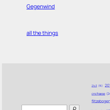
Gegenwind
all the things
201
21c3
(16)
cncfraese
(2
flitzeboge
Search