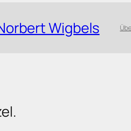
Norbert Wigbels
Übe
el.