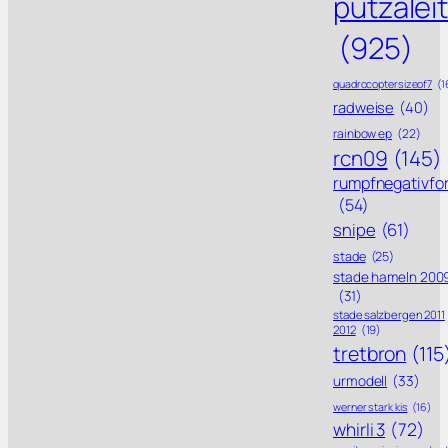
putzalei
(925)
quadrocoptersizeof7
(1
radweise
(40)
rainbow ep
(22)
rcn09
(145)
rumpfnegativfo
(54)
snipe
(61)
stade
(25)
stade hameln 200
(31)
stade salzbergen 2011
2012
(19)
tretbron
(115
urmodell
(33)
werner stark kis
(16)
whirli 3
(72)