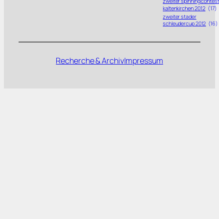
zweiter spinning contes
kaltenkirchen 2012
(17)
zweiter stader
schleudercup 2012
(16)
Recherche & Archiv
Impressum