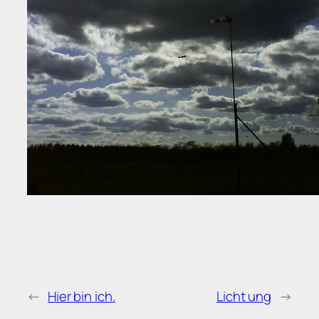
←
Hier bin ich.
Licht ung
→