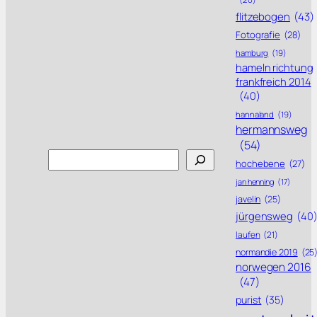
flitzebogen
(43)
Fotografie
(28)
hamburg
(19)
hameln richtung
frankfreich 2014
(40)
hannaland
(19)
hermannsweg
(54)
Search
hochebene
(27)
jan henning
(17)
javelin
(25)
jürgensweg
(40
laufen
(21)
normandie 2019
(25
norwegen 2016
(47)
purist
(35)