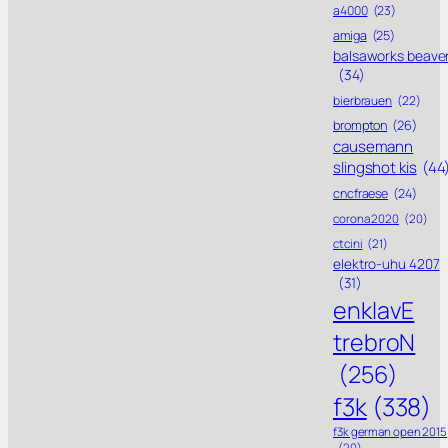
a4000
(23)
amiga
(25)
balsaworks beave
(34)
bierbrauen
(22)
brompton
(26)
causemann
slingshot kis
(44
cncfraese
(24)
corona 2020
(20)
ctcini
(21)
elektro-uhu 4207
(31)
enklavE
trebroN
(256)
f3k
(338)
f3k german open 2015
(20)