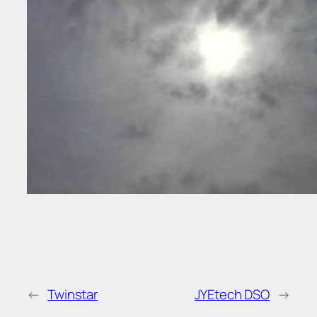
←
Twinstar
JYEtech DSO
→