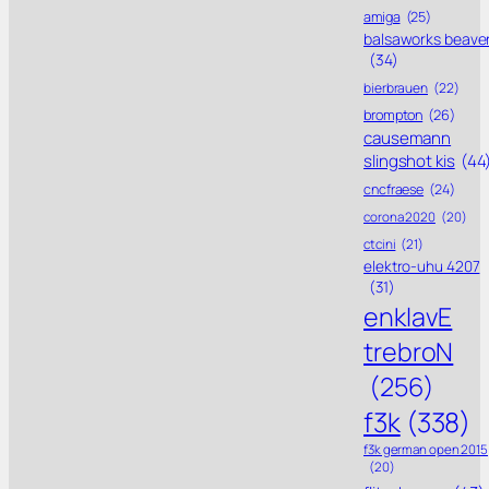
amiga
(25)
balsaworks beave
(34)
bierbrauen
(22)
brompton
(26)
causemann
slingshot kis
(44
cncfraese
(24)
corona 2020
(20)
ctcini
(21)
elektro-uhu 4207
(31)
enklavE
trebroN
(256)
f3k
(338)
f3k german open 2015
(20)