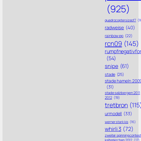
(925)
quadrocoptersizeof7
(1
radweise
(40)
rainbow ep
(22)
rcn09
(145)
rumpfnegativfo
(54)
snipe
(61)
stade
(25)
stade hameln 200
(31)
stade salzbergen 2011
2012
(19)
tretbron
(115
urmodell
(33)
werner stark kis
(16)
whirli 3
(72)
zweiter spinning contes
kaltenkirchen 2012
(17)