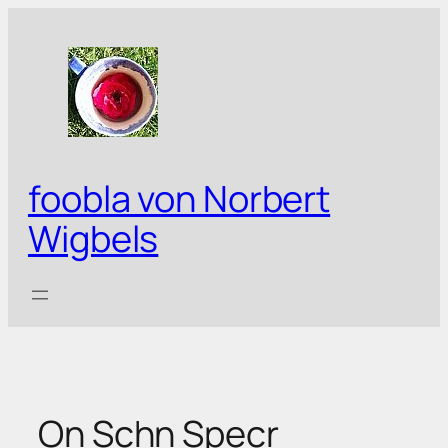
Zum
Inhalt
springen
foobla von Norbert
Wigbels
On Schn Specr