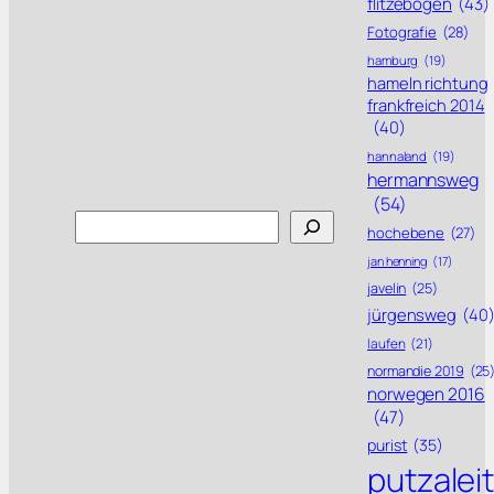
flitzebogen
(43)
Fotografie
(28)
hamburg
(19)
hameln richtung
frankfreich 2014
(40)
hannaland
(19)
hermannsweg
(54)
Search
hochebene
(27)
jan henning
(17)
javelin
(25)
jürgensweg
(40
laufen
(21)
normandie 2019
(25
norwegen 2016
(47)
purist
(35)
putzalei