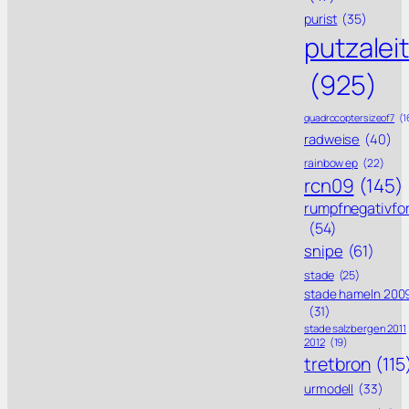
purist
(35)
putzalei
(925)
quadrocoptersizeof7
(1
radweise
(40)
rainbow ep
(22)
rcn09
(145)
rumpfnegativfo
(54)
snipe
(61)
stade
(25)
stade hameln 200
(31)
stade salzbergen 2011
2012
(19)
tretbron
(115
urmodell
(33)