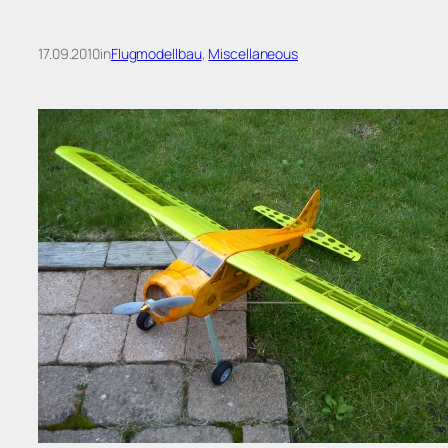
17.09.2010
in
Flugmodellbau
, 
Miscellaneous