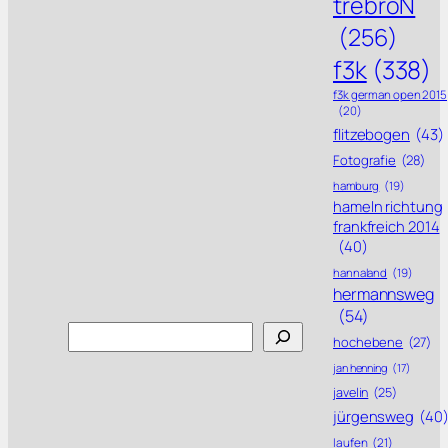
trebroN
(256)
f3k
(338)
f3k german open 2015
(20)
flitzebogen
(43)
Fotografie
(28)
hamburg
(19)
hameln richtung
frankfreich 2014
(40)
hannaland
(19)
hermannsweg
(54)
Search
hochebene
(27)
jan henning
(17)
javelin
(25)
jürgensweg
(40
laufen
(21)