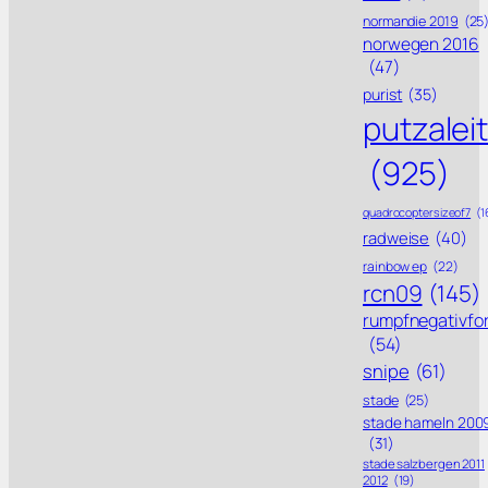
normandie 2019
(25
norwegen 2016
(47)
purist
(35)
putzalei
(925)
quadrocoptersizeof7
(1
radweise
(40)
rainbow ep
(22)
rcn09
(145)
rumpfnegativfo
(54)
snipe
(61)
stade
(25)
stade hameln 200
(31)
stade salzbergen 2011
2012
(19)