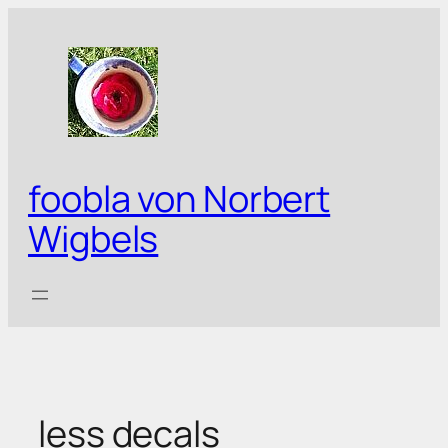
Zum
Inhalt
springen
foobla von Norbert
Wigbels
less decals