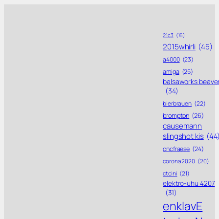
21c3
(16)
2015whirli
(45)
a4000
(23)
amiga
(25)
balsaworks beave
(34)
bierbrauen
(22)
brompton
(26)
causemann
slingshot kis
(44
cncfraese
(24)
corona 2020
(20)
ctcini
(21)
elektro-uhu 4207
(31)
enklavE