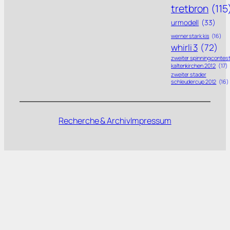
tretbron
(115
urmodell
(33)
werner stark kis
(16)
whirli 3
(72)
zweiter spinning contes
kaltenkirchen 2012
(17)
zweiter stader
schleudercup 2012
(16)
Recherche & Archiv
Impressum