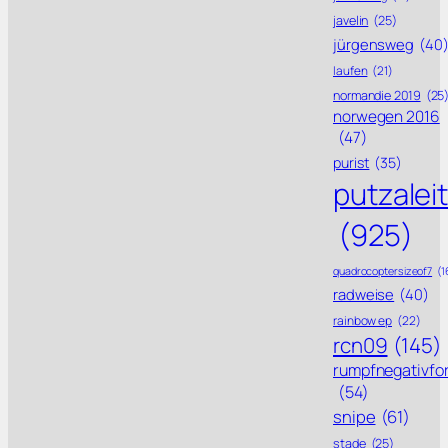
javelin
(25)
jürgensweg
(40
laufen
(21)
normandie 2019
(25
norwegen 2016
(47)
purist
(35)
putzalei
(925)
quadrocoptersizeof7
(1
radweise
(40)
rainbow ep
(22)
rcn09
(145)
rumpfnegativfo
(54)
snipe
(61)
stade
(25)