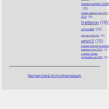
stade hameln 200
(31)
stade salzbergen 2011
2012
(19)
tretbron
(115
urmodell
(33)
werner stark kis
(16)
whirli 3
(72)
zweiter spinning contes
kaltenkirchen 2012
(17)
zweiter stader
schleudercup 2012
(16)
Recherche & Archiv
Impressum