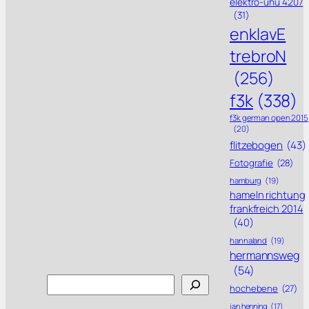
elektro-uhu 4207
(31)
enklavE
trebroN
(256)
f3k
(338)
f3k german open 2015
(20)
flitzebogen
(43)
Fotografie
(28)
hamburg
(19)
hameln richtung
frankfreich 2014
(40)
hannaland
(19)
hermannsweg
(54)
Search
hochebene
(27)
jan henning
(17)