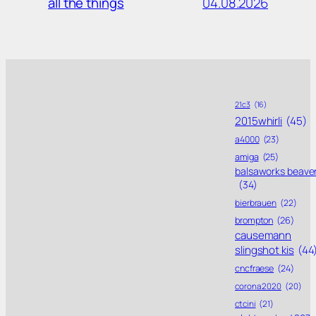
04.08.2026
all the things
21c3
(16)
2015whirli
(45)
a4000
(23)
amiga
(25)
balsaworks beave
(34)
bierbrauen
(22)
brompton
(26)
causemann
slingshot kis
(44
cncfraese
(24)
corona 2020
(20)
ctcini
(21)