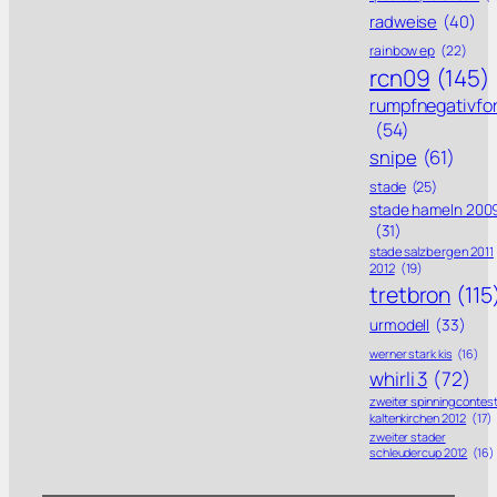
radweise
(40)
rainbow ep
(22)
rcn09
(145)
rumpfnegativfo
(54)
snipe
(61)
stade
(25)
stade hameln 200
(31)
stade salzbergen 2011
2012
(19)
tretbron
(115
urmodell
(33)
werner stark kis
(16)
whirli 3
(72)
zweiter spinning contes
kaltenkirchen 2012
(17)
zweiter stader
schleudercup 2012
(16)