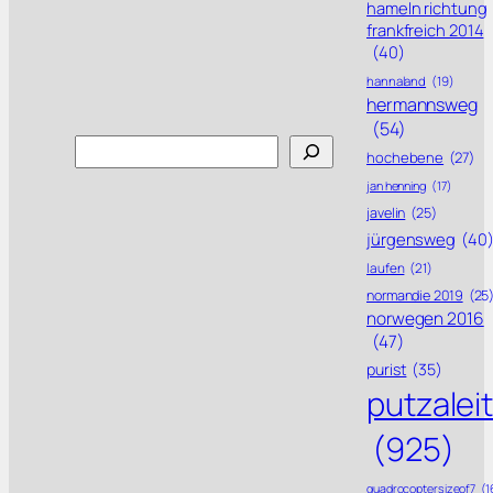
hameln richtung
frankfreich 2014
(40)
hannaland
(19)
hermannsweg
(54)
Search
hochebene
(27)
jan henning
(17)
javelin
(25)
jürgensweg
(40
laufen
(21)
normandie 2019
(25
norwegen 2016
(47)
purist
(35)
putzalei
(925)
quadrocoptersizeof7
(1