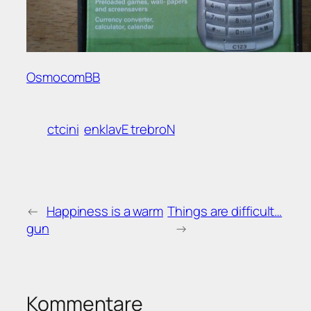
OsmocomBB
ctcini
enklavE trebroN
←
Happiness is a warm
Things are difficult…
gun
→
Kommentare