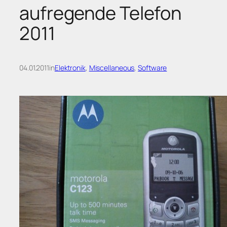
aufregende Telefon
2011
04.01.2011
in
Elektronik
, 
Miscellaneous
, 
Software