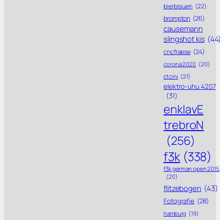
bierbrauen
(22)
brompton
(26)
causemann
slingshot kis
(44
cncfraese
(24)
corona 2020
(20)
ctcini
(21)
elektro-uhu 4207
(31)
enklavE
trebroN
(256)
f3k
(338)
f3k german open 2015
(20)
flitzebogen
(43)
Fotografie
(28)
hamburg
(19)