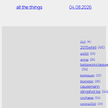
04.08.2026
all the things
21c3
(16)
2015whirli
(45)
a4000
(23)
amiga
(25)
balsaworks beave
(34)
bierbrauen
(22)
brompton
(26)
causemann
slingshot kis
(44
cncfraese
(24)
corona 2020
(20)