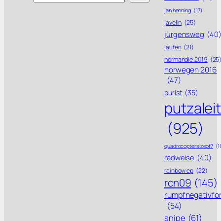
jan henning
(17)
javelin
(25)
jürgensweg
(40
laufen
(21)
normandie 2019
(25
norwegen 2016
(47)
purist
(35)
putzalei
(925)
quadrocoptersizeof7
(1
radweise
(40)
rainbow ep
(22)
rcn09
(145)
rumpfnegativfo
(54)
snipe
(61)