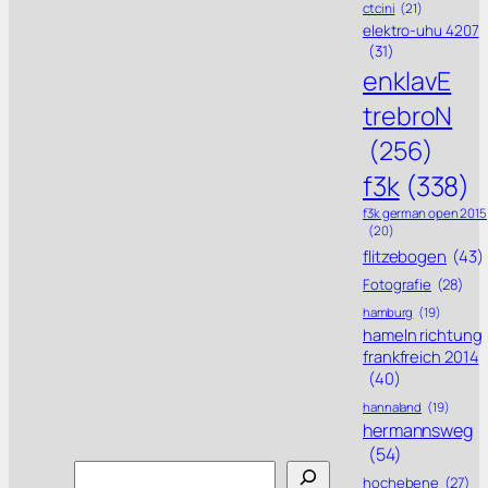
ctcini
(21)
elektro-uhu 4207
(31)
enklavE
trebroN
(256)
f3k
(338)
f3k german open 2015
(20)
flitzebogen
(43)
Fotografie
(28)
hamburg
(19)
hameln richtung
frankfreich 2014
(40)
hannaland
(19)
hermannsweg
(54)
Search
hochebene
(27)