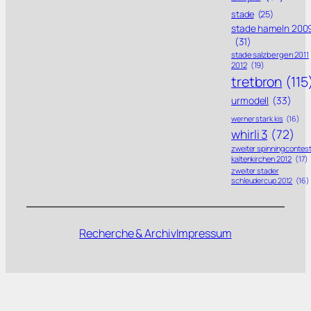
stade
(25)
stade hameln 200
(31)
stade salzbergen 2011
2012
(19)
tretbron
(115
urmodell
(33)
werner stark kis
(16)
whirli 3
(72)
zweiter spinning contes
kaltenkirchen 2012
(17)
zweiter stader
schleudercup 2012
(16)
Recherche & Archiv
Impressum