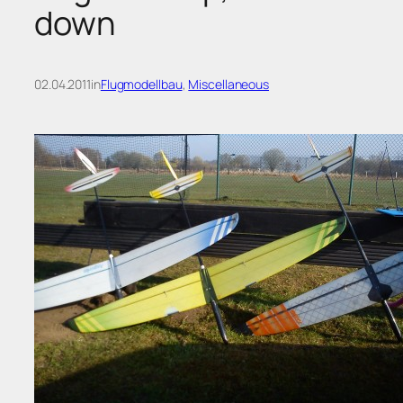
down
02.04.2011
in
Flugmodellbau
, 
Miscellaneous