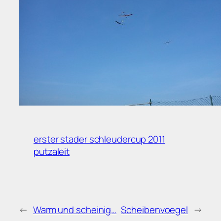
erster stader schleudercup 2011
putzaleit
←
Warm und scheinig…
Scheibenvoegel
→