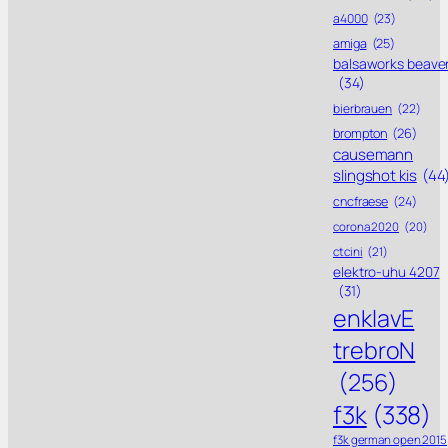
a4000
(23)
amiga
(25)
balsaworks beave
(34)
bierbrauen
(22)
brompton
(26)
causemann
slingshot kis
(44
cncfraese
(24)
corona 2020
(20)
ctcini
(21)
elektro-uhu 4207
(31)
enklavE
trebroN
(256)
f3k
(338)
f3k german open 2015