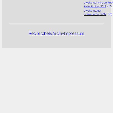
zweiter spinning contes
kaltenkirchen 2012
(17)
zweiter stader
schleudercup 2012
(16)
Recherche & Archiv
Impressum