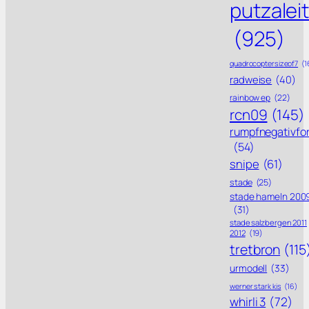
putzalei
(925)
quadrocoptersizeof7
(1
radweise
(40)
rainbow ep
(22)
rcn09
(145)
rumpfnegativfo
(54)
snipe
(61)
stade
(25)
stade hameln 200
(31)
stade salzbergen 2011
2012
(19)
tretbron
(115
urmodell
(33)
werner stark kis
(16)
whirli 3
(72)