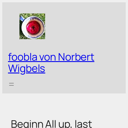
Zum
Inhalt
springen
foobla von Norbert
Wigbels
Beginn All up, last