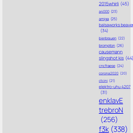
2015whirli
(45)
a4000
(23)
amiga
(25)
balsaworks beave
(34)
bierbrauen
(22)
brompton
(26)
causemann
slingshot kis
(44
cncfraese
(24)
corona 2020
(20)
ctcini
(21)
elektro-uhu 4207
(31)
enklavE
trebroN
(256)
f3k
(338)