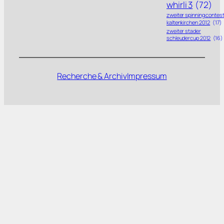
whirli 3
(72)
zweiter spinning contes
kaltenkirchen 2012
(17)
zweiter stader
schleudercup 2012
(16)
Recherche & Archiv
Impressum