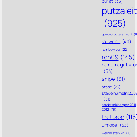
purist
(35)
putzalei
(925)
quadrocoptersizeof7
(1
radweise
(40)
rainbow ep
(22)
rcn09
(145)
rumpfnegativfo
(54)
snipe
(61)
stade
(25)
stade hameln 200
(31)
stade salzbergen 2011
2012
(19)
tretbron
(115
urmodell
(33)
werner stark kis
(16)