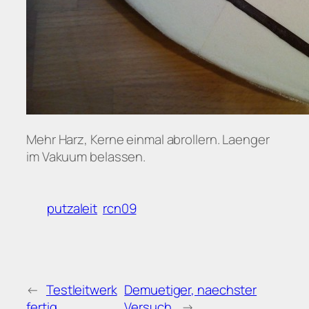
Mehr Harz, Kerne einmal abrollern. Laenger
im Vakuum belassen.
putzaleit
rcn09
←
Testleitwerk
Demuetiger, naechster
fertig.
Versuch.
→