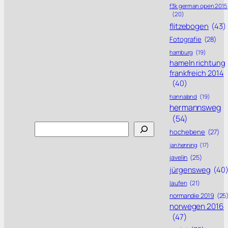
f3k german open 2015
(20)
flitzebogen
(43)
Fotografie
(28)
hamburg
(19)
hameln richtung
frankfreich 2014
(40)
hannaland
(19)
hermannsweg
(54)
Search
hochebene
(27)
jan henning
(17)
javelin
(25)
jürgensweg
(40
laufen
(21)
normandie 2019
(25
norwegen 2016
(47)