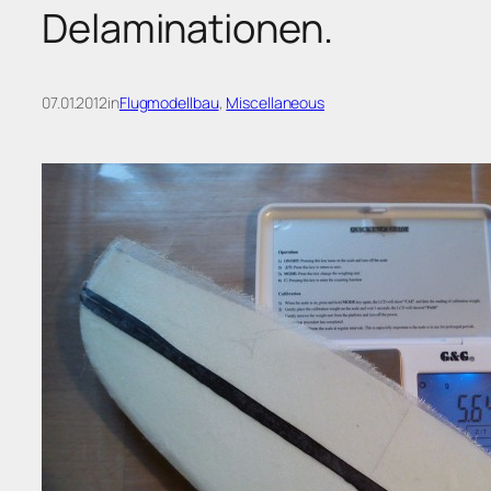
Delaminationen.
07.01.2012
in
Flugmodellbau
, 
Miscellaneous