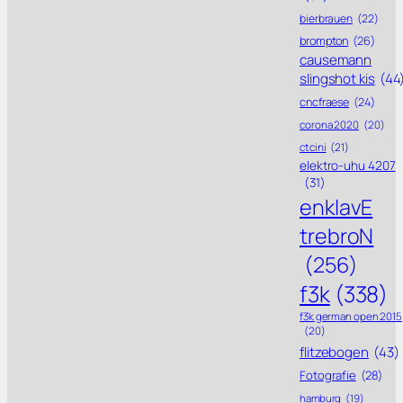
bierbrauen
(22)
brompton
(26)
causemann
slingshot kis
(44
cncfraese
(24)
corona 2020
(20)
ctcini
(21)
elektro-uhu 4207
(31)
enklavE
trebroN
(256)
f3k
(338)
f3k german open 2015
(20)
flitzebogen
(43)
Fotografie
(28)
hamburg
(19)