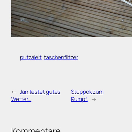
putzaleit
taschenflitzer
←
Jan testet gutes
Stoppok zum
Wetter…
Rumpf.
→
Kommentare