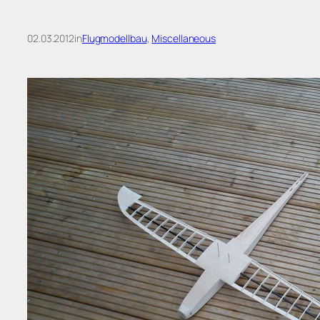
02.03.2012
in
Flugmodellbau
, 
Miscellaneous