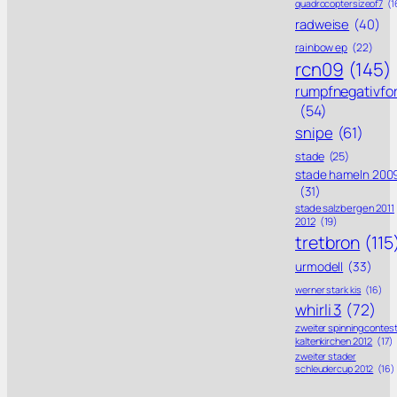
quadrocoptersizeof7
(1
radweise
(40)
rainbow ep
(22)
rcn09
(145)
rumpfnegativfo
(54)
snipe
(61)
stade
(25)
stade hameln 200
(31)
stade salzbergen 2011
2012
(19)
tretbron
(115
urmodell
(33)
werner stark kis
(16)
whirli 3
(72)
zweiter spinning contes
kaltenkirchen 2012
(17)
zweiter stader
schleudercup 2012
(16)