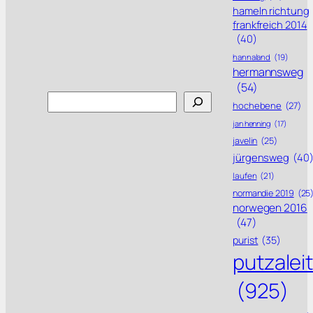
hameln richtung
frankfreich 2014
(40)
hannaland
(19)
hermannsweg
(54)
Search
hochebene
(27)
jan henning
(17)
javelin
(25)
jürgensweg
(40
laufen
(21)
normandie 2019
(25
norwegen 2016
(47)
purist
(35)
putzalei
(925)