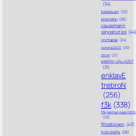
(34)
bierbrauen
(22)
brompton
(26)
causemann
slingshot kis
(44
cncfraese
(24)
corona 2020
(20)
ctcini
(21)
elektro-uhu 4207
(31)
enklavE
trebroN
(256)
f3k
(338)
f3k german open 2015
(20)
flitzebogen
(43)
Fotografie
(28)