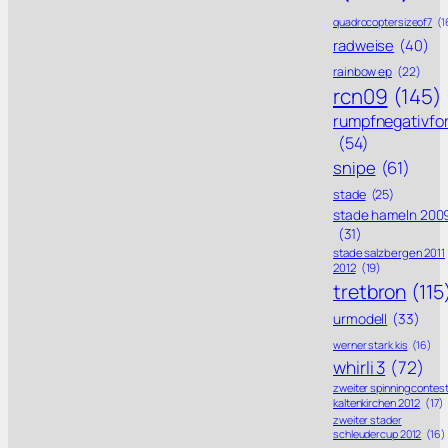
quadrocoptersizeof7
(1
radweise
(40)
rainbow ep
(22)
rcn09
(145)
rumpfnegativfo
(54)
snipe
(61)
stade
(25)
stade hameln 200
(31)
stade salzbergen 2011
2012
(19)
tretbron
(115
urmodell
(33)
werner stark kis
(16)
whirli 3
(72)
zweiter spinning contes
kaltenkirchen 2012
(17)
zweiter stader
schleudercup 2012
(16)