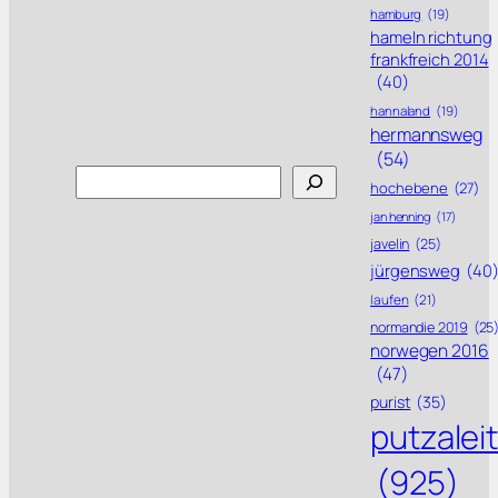
hamburg
(19)
hameln richtung
frankfreich 2014
(40)
hannaland
(19)
hermannsweg
(54)
Search
hochebene
(27)
jan henning
(17)
javelin
(25)
jürgensweg
(40
laufen
(21)
normandie 2019
(25
norwegen 2016
(47)
purist
(35)
putzalei
(925)