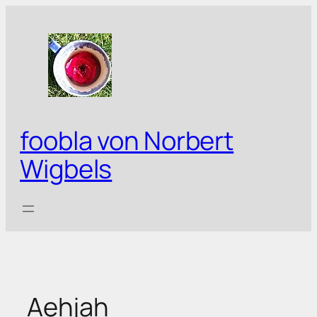
Zum
Inhalt
springen
foobla von Norbert
Wigbels
Aehjah