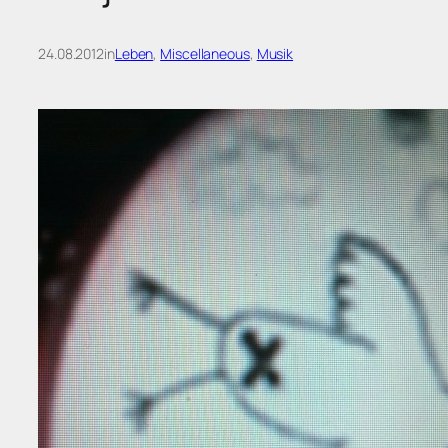
24.08.2012
in
Leben
, 
Miscellaneous
, 
Musik