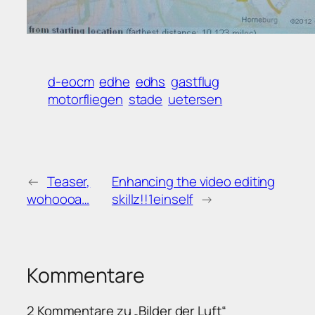
d-eocm
edhe
edhs
gastflug
motorfliegen
stade
uetersen
←
Teaser,
Enhancing the video editing
wohoooa…
skillz!!1einself
→
Kommentare
2 Kommentare zu „Bilder der Luft“