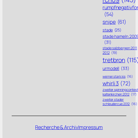
rumpfnegativfo
(54)
snipe
(61)
stade
(25)
stade hameln 200
(31)
stade salzbergen 2011
2012
(19)
tretbron
(115
urmodell
(33)
werner stark kis
(16)
whirli 3
(72)
zweiter spinning contes
kaltenkirchen 2012
(17)
zweiter stader
schleudercup 2012
(16)
Recherche & Archiv
Impressum