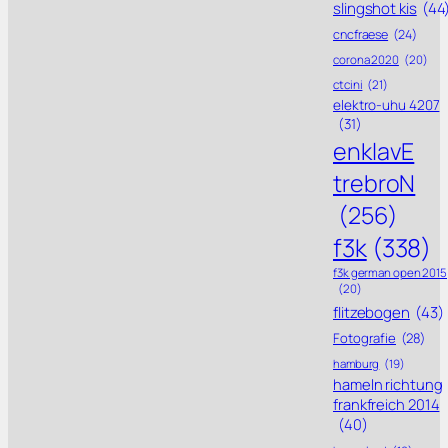
slingshot kis
(44
cncfraese
(24)
corona 2020
(20)
ctcini
(21)
elektro-uhu 4207
(31)
enklavE
trebroN
(256)
f3k
(338)
f3k german open 2015
(20)
flitzebogen
(43)
Fotografie
(28)
hamburg
(19)
hameln richtung
frankfreich 2014
(40)