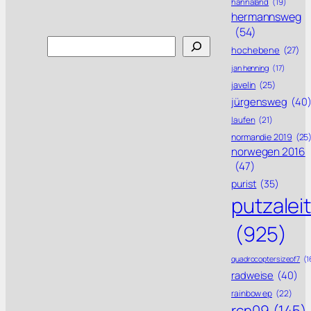
hannaland
(19)
hermannsweg
(54)
Search
hochebene
(27)
jan henning
(17)
javelin
(25)
jürgensweg
(40
laufen
(21)
normandie 2019
(25
norwegen 2016
(47)
purist
(35)
putzalei
(925)
quadrocoptersizeof7
(1
radweise
(40)
rainbow ep
(22)
rcn09
(145)