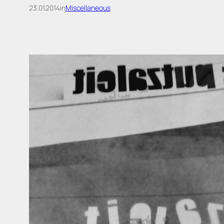
23.01.2014
in
Miscellaneous