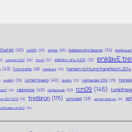
5whirli
(45)
balsaworks beaver
(34)
a4000
(23)
amiga
(25)
bierbraue
enklavE tr
elektro-uhu 4207
(31)
4)
ctcini
(21)
corona 2020
(20)
n
(43)
hameln richtung frankfreich 2014
Fotografie
(28)
hamburg
(19)
norwe
jürgensweg
(40)
javelin
(25)
laufen
(21)
normandie 2019
(25)
)
rcn09
(145)
rumpfneg
radweise
(40)
rainbow ep
(22)
zeof7
(16)
tretbron
(115)
whi
urmodell
(33)
en 2011 2012
(19)
werner stark kis
(16)
schleudercup 2012
(16)