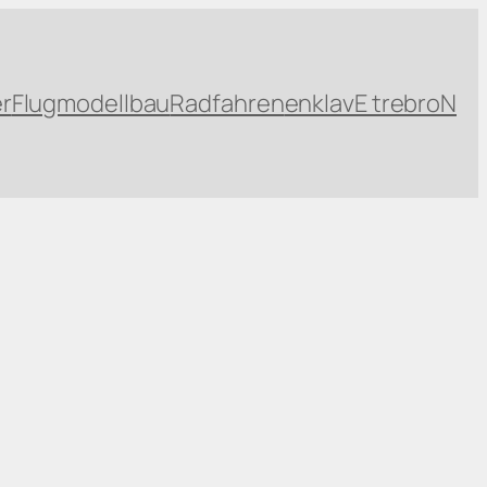
r
Flugmodellbau
Radfahren
enklavE trebroN