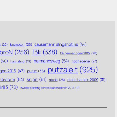
causemann slingshot kis
(44)
brompton
(26)
n
(22)
f3k
(338)
ebroN
(256)
f3k german open 2015
(20)
hermannsweg
(54)
(40)
hochebene
(27)
hannaland
(19)
putzaleit
(925)
gen 2016
(47)
purist
(35)
snipe
(61)
ativform
(54)
stade hameln 2009
(31)
stade
(25)
rli 3
(72)
zweiter spinning contest kaltenkirchen 2012
(17)