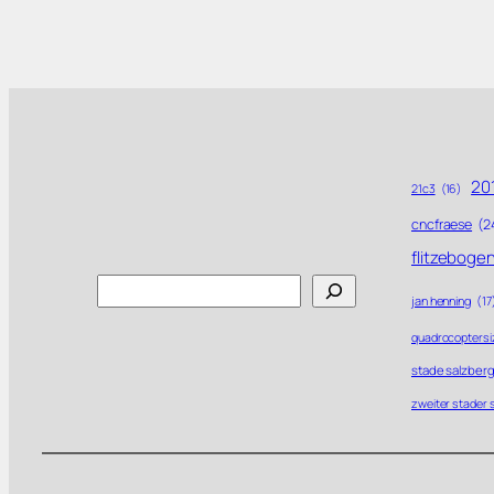
201
21c3
(16)
cncfraese
(2
flitzeboge
Search
jan henning
(17
quadrocoptersi
stade salzberg
zweiter stader 