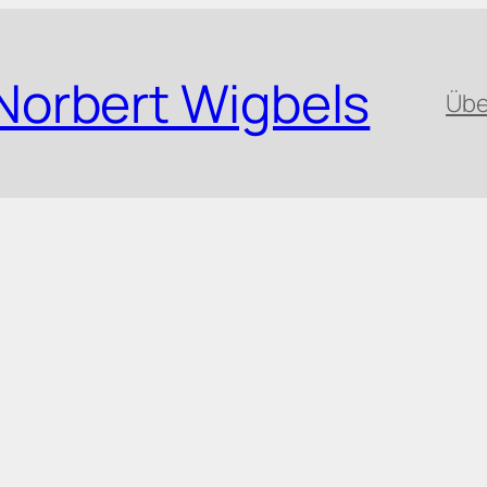
Norbert Wigbels
Übe