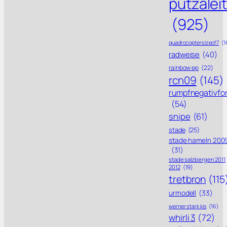
putzalei
(925)
quadrocoptersizeof7
(1
radweise
(40)
rainbow ep
(22)
rcn09
(145)
rumpfnegativfo
(54)
snipe
(61)
stade
(25)
stade hameln 200
(31)
stade salzbergen 2011
2012
(19)
tretbron
(115
urmodell
(33)
werner stark kis
(16)
whirli 3
(72)