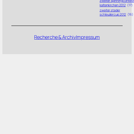
zweiter spinning contes
kaltenkirchen 2012
(17)
zweiter stader
schleudercup 2012
(16)
Recherche & Archiv
Impressum