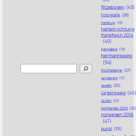
flitzebogen
(43)
Fotografie
(28)
hamburg
(19)
hameln richtung
frankfreich 2014
(40)
hannaland
(19)
hermannsweg
(54)
Search
hochebene
(27)
jan henning
(17)
javelin
(25)
jürgensweg
(40
laufen
(21)
normandie 2019
(25
norwegen 2016
(47)
purist
(35)