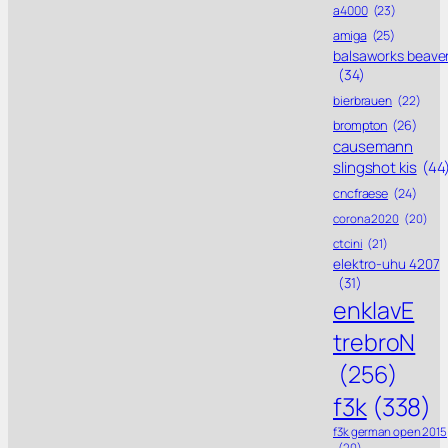
a4000
(23)
amiga
(25)
balsaworks beave
(34)
bierbrauen
(22)
brompton
(26)
causemann
slingshot kis
(44
cncfraese
(24)
corona 2020
(20)
ctcini
(21)
elektro-uhu 4207
(31)
enklavE
trebroN
(256)
f3k
(338)
f3k german open 2015
(20)