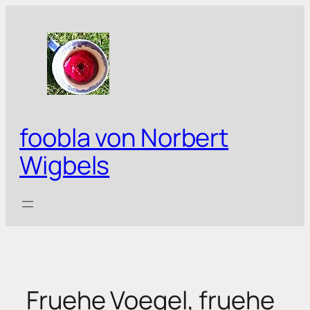
Zum
Inhalt
springen
foobla von Norbert
Wigbels
Fruehe Voegel, fruehe