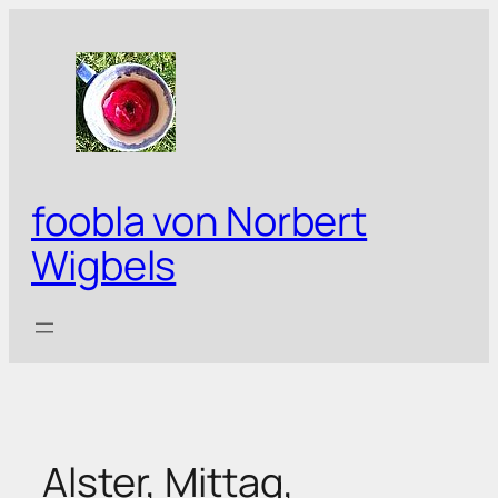
Zum
Inhalt
springen
foobla von Norbert
Wigbels
Alster, Mittag,