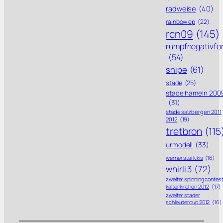
radweise
(40)
rainbow ep
(22)
rcn09
(145)
rumpfnegativfo
(54)
snipe
(61)
stade
(25)
stade hameln 200
(31)
stade salzbergen 2011
2012
(19)
tretbron
(115
urmodell
(33)
werner stark kis
(16)
whirli 3
(72)
zweiter spinning contes
kaltenkirchen 2012
(17)
zweiter stader
schleudercup 2012
(16)