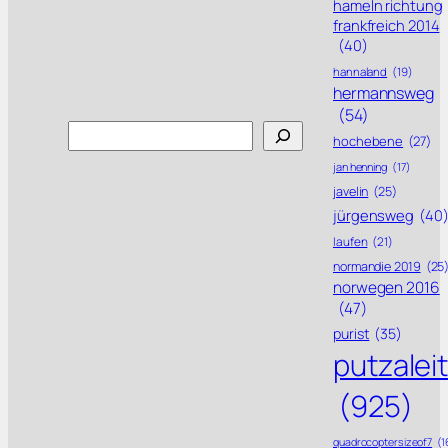
hameln richtung
frankfreich 2014
(40)
hannaland
(19)
hermannsweg
(54)
Search
hochebene
(27)
jan henning
(17)
javelin
(25)
jürgensweg
(40
laufen
(21)
normandie 2019
(25
norwegen 2016
(47)
purist
(35)
putzalei
(925)
quadrocoptersizeof7
(1