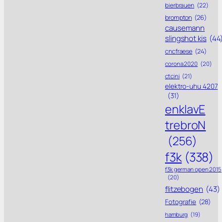
bierbrauen
(22)
brompton
(26)
causemann
slingshot kis
(44
cncfraese
(24)
corona 2020
(20)
ctcini
(21)
elektro-uhu 4207
(31)
enklavE
trebroN
(256)
f3k
(338)
f3k german open 2015
(20)
flitzebogen
(43)
Fotografie
(28)
hamburg
(19)