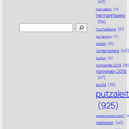
(40)
hannaland
(19)
hermannsweg
(54)
Search
hochebene
(27)
jan henning
(17)
javelin
(25)
jürgensweg
(40
laufen
(21)
normandie 2019
(25
norwegen 2016
(47)
purist
(35)
putzalei
(925)
quadrocoptersizeof7
(1
radweise
(40)