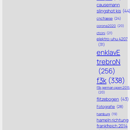
causemann
slingshot kis
(44
cncfraese
(24)
corona 2020
(20)
ctcini
(21)
elektro-uhu 4207
(31)
enklavE
trebroN
(256)
f3k
(338)
f3k german open 2015
(20)
flitzebogen
(43)
Fotografie
(28)
hamburg
(19)
hameln richtung
frankfreich 2014