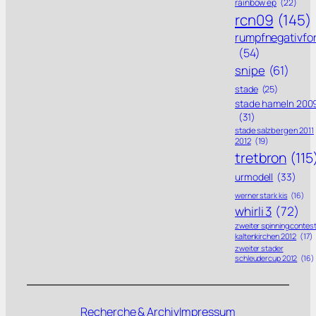
rainbow ep
(22)
rcn09
(145)
rumpfnegativfo
(54)
snipe
(61)
stade
(25)
stade hameln 200
(31)
stade salzbergen 2011
2012
(19)
tretbron
(115
urmodell
(33)
werner stark kis
(16)
whirli 3
(72)
zweiter spinning contes
kaltenkirchen 2012
(17)
zweiter stader
schleudercup 2012
(16)
Recherche & Archiv
Impressum