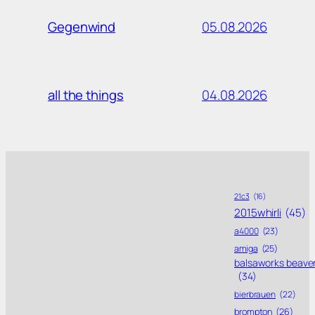
05.08.2026
Gegenwind
04.08.2026
all the things
21c3
(16)
2015whirli
(45)
a4000
(23)
amiga
(25)
balsaworks beave
(34)
bierbrauen
(22)
brompton
(26)