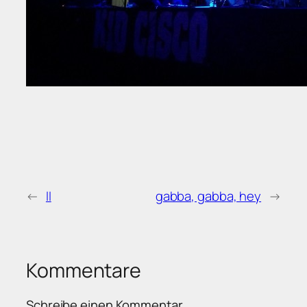
←
II
gabba, gabba, hey
→
Kommentare
Schreibe einen Kommentar