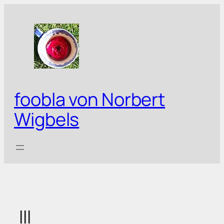
Zum
Inhalt
springen
foobla von Norbert
Wigbels
III