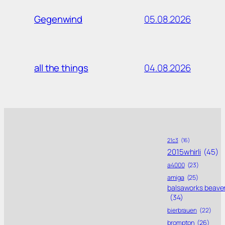
05.08.2026
Gegenwind
04.08.2026
all the things
21c3
(16)
2015whirli
(45)
a4000
(23)
amiga
(25)
balsaworks beave
(34)
bierbrauen
(22)
brompton
(26)