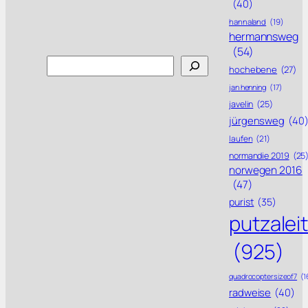
(40)
hannaland
(19)
hermannsweg
(54)
Search
hochebene
(27)
jan henning
(17)
javelin
(25)
jürgensweg
(40
laufen
(21)
normandie 2019
(25
norwegen 2016
(47)
purist
(35)
putzalei
(925)
quadrocoptersizeof7
(1
radweise
(40)