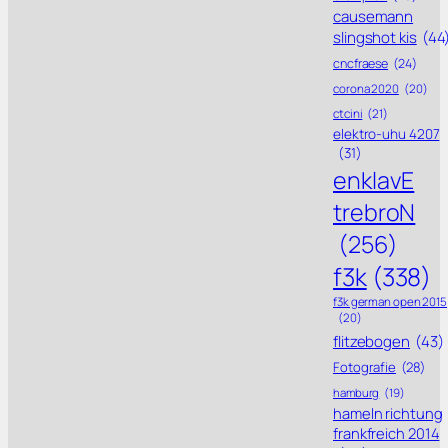
causemann
slingshot kis
(44
cncfraese
(24)
corona 2020
(20)
ctcini
(21)
elektro-uhu 4207
(31)
enklavE
trebroN
(256)
f3k
(338)
f3k german open 2015
(20)
flitzebogen
(43)
Fotografie
(28)
hamburg
(19)
hameln richtung
frankfreich 2014