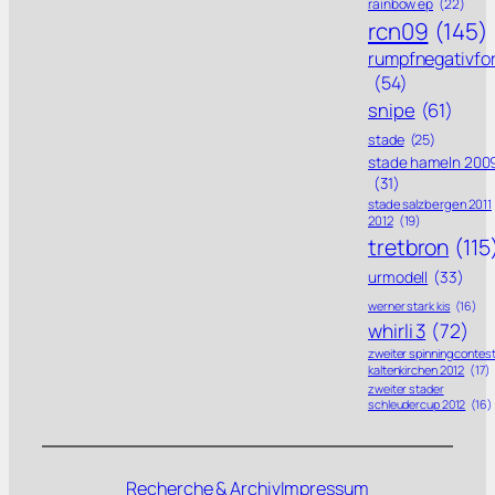
rainbow ep
(22)
rcn09
(145)
rumpfnegativfo
(54)
snipe
(61)
stade
(25)
stade hameln 200
(31)
stade salzbergen 2011
2012
(19)
tretbron
(115
urmodell
(33)
werner stark kis
(16)
whirli 3
(72)
zweiter spinning contes
kaltenkirchen 2012
(17)
zweiter stader
schleudercup 2012
(16)
Recherche & Archiv
Impressum