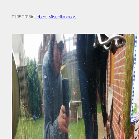
01.05.2015
in
Leben
, 
Miscellaneous