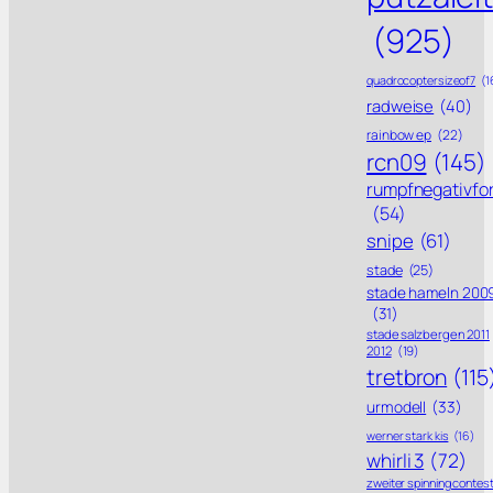
(925)
quadrocoptersizeof7
(1
radweise
(40)
rainbow ep
(22)
rcn09
(145)
rumpfnegativfo
(54)
snipe
(61)
stade
(25)
stade hameln 200
(31)
stade salzbergen 2011
2012
(19)
tretbron
(115
urmodell
(33)
werner stark kis
(16)
whirli 3
(72)
zweiter spinning contes