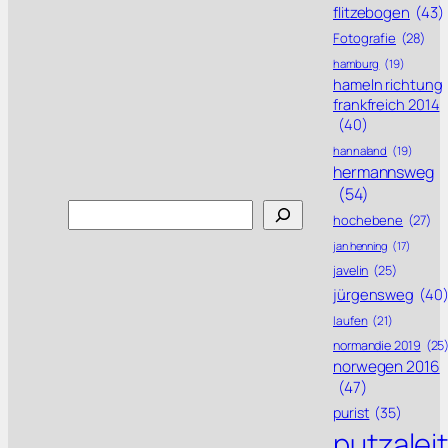
flitzebogen
(43)
Fotografie
(28)
hamburg
(19)
hameln richtung
frankfreich 2014
(40)
hannaland
(19)
hermannsweg
(54)
Search
hochebene
(27)
jan henning
(17)
javelin
(25)
jürgensweg
(40
laufen
(21)
normandie 2019
(25
norwegen 2016
(47)
purist
(35)
putzalei