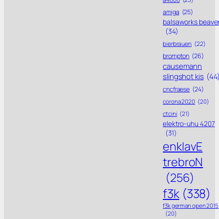
amiga
(25)
balsaworks beave
(34)
bierbrauen
(22)
brompton
(26)
causemann
slingshot kis
(44
cncfraese
(24)
corona 2020
(20)
ctcini
(21)
elektro-uhu 4207
(31)
enklavE
trebroN
(256)
f3k
(338)
f3k german open 2015
(20)