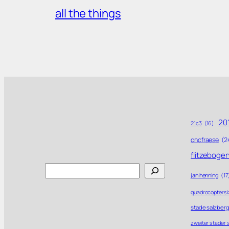
all the things
201
21c3
(16)
cncfraese
(2
flitzeboge
Search
jan henning
(17
quadrocoptersi
stade salzberg
zweiter stader 