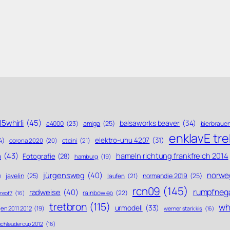
5whirli
(45)
balsaworks beaver
(34)
a4000
(23)
amiga
(25)
bierbraue
enklavE tr
elektro-uhu 4207
(31)
4)
ctcini
(21)
corona 2020
(20)
n
(43)
hameln richtung frankfreich 2014
Fotografie
(28)
hamburg
(19)
norwe
jürgensweg
(40)
javelin
(25)
laufen
(21)
normandie 2019
(25)
)
rcn09
(145)
rumpfneg
radweise
(40)
rainbow ep
(22)
zeof7
(16)
tretbron
(115)
whi
urmodell
(33)
en 2011 2012
(19)
werner stark kis
(16)
schleudercup 2012
(16)