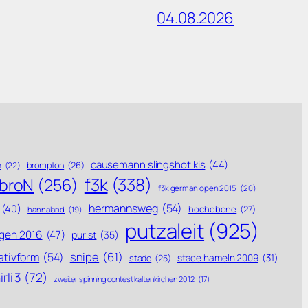
04.08.2026
causemann slingshot kis
(44)
brompton
(26)
n
(22)
f3k
(338)
ebroN
(256)
f3k german open 2015
(20)
hermannsweg
(54)
(40)
hochebene
(27)
hannaland
(19)
putzaleit
(925)
gen 2016
(47)
purist
(35)
snipe
(61)
ativform
(54)
stade hameln 2009
(31)
stade
(25)
rli 3
(72)
zweiter spinning contest kaltenkirchen 2012
(17)