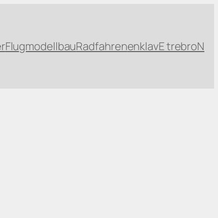
r
Flugmodellbau
Radfahren
enklavE trebroN