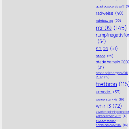
quadrocoptersizeof7
(1
radweise
(40)
rainbow ep
(22)
rcn09
(145)
rumpfnegativfo
(54)
snipe
(61)
stade
(25)
stade hameln 200
(31)
stade salzbergen 2011
2012
(19)
tretbron
(115
urmodell
(33)
werner stark kis
(16)
whirli 3
(72)
zweiter spinning contes
kaltenkirchen 2012
(17)
zweiter stader
schleudercup 2012
(16)