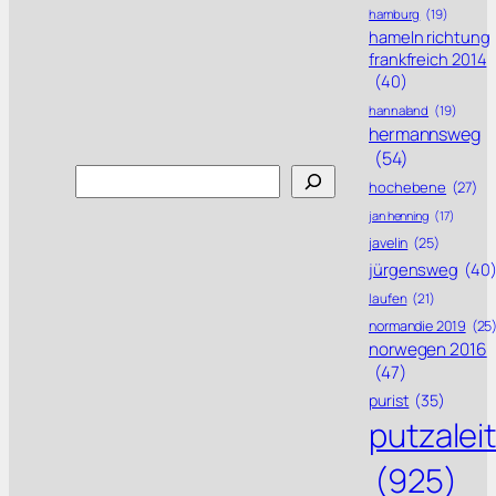
hamburg
(19)
hameln richtung
frankfreich 2014
(40)
hannaland
(19)
hermannsweg
(54)
Search
hochebene
(27)
jan henning
(17)
javelin
(25)
jürgensweg
(40
laufen
(21)
normandie 2019
(25
norwegen 2016
(47)
purist
(35)
putzalei
(925)