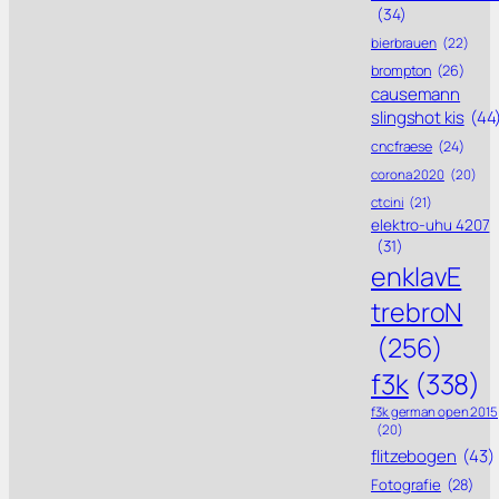
(34)
bierbrauen
(22)
brompton
(26)
causemann
slingshot kis
(44
cncfraese
(24)
corona 2020
(20)
ctcini
(21)
elektro-uhu 4207
(31)
enklavE
trebroN
(256)
f3k
(338)
f3k german open 2015
(20)
flitzebogen
(43)
Fotografie
(28)