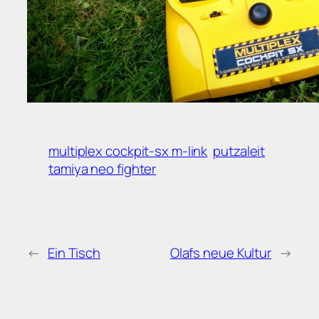
multiplex cockpit-sx m-link
putzaleit
tamiya neo fighter
←
Ein Tisch
Olafs neue Kultur
→