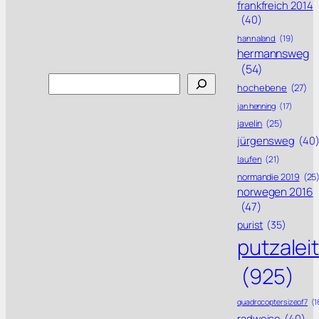
frankfreich 2014
(40)
hannaland
(19)
hermannsweg
(54)
Search
hochebene
(27)
jan henning
(17)
javelin
(25)
jürgensweg
(40
laufen
(21)
normandie 2019
(25
norwegen 2016
(47)
purist
(35)
putzalei
(925)
quadrocoptersizeof7
(1
radweise
(40)