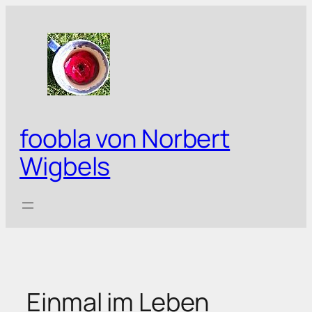
Zum
Inhalt
springen
foobla von Norbert
Wigbels
Einmal im Leben