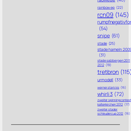
rainbow ep
(22)
rcn09
(145)
rumpfnegativfo
(54)
snipe
(61)
stade
(25)
stade hameln 200
(31)
stade salzbergen 2011
2012
(19)
tretbron
(115
urmodell
(33)
werner stark kis
(16)
whirli 3
(72)
zweiter spinning contes
kaltenkirchen 2012
(17)
zweiter stader
schleudercup 2012
(16)