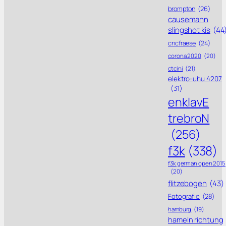
brompton
(26)
causemann
slingshot kis
(44
cncfraese
(24)
corona 2020
(20)
ctcini
(21)
elektro-uhu 4207
(31)
enklavE
trebroN
(256)
f3k
(338)
f3k german open 2015
(20)
flitzebogen
(43)
Fotografie
(28)
hamburg
(19)
hameln richtung