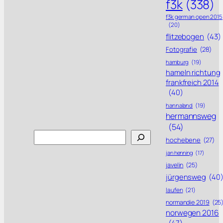
f3k
(338)
f3k german open 2015
(20)
flitzebogen
(43)
Fotografie
(28)
hamburg
(19)
hameln richtung
frankfreich 2014
(40)
hannaland
(19)
hermannsweg
(54)
Search
hochebene
(27)
jan henning
(17)
javelin
(25)
jürgensweg
(40
laufen
(21)
normandie 2019
(25
norwegen 2016