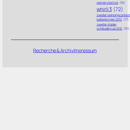
werner stark kis
(16)
whirli 3
(72)
zweiter spinning contes
kaltenkirchen 2012
(17)
zweiter stader
schleudercup 2012
(16)
Recherche & Archiv
Impressum