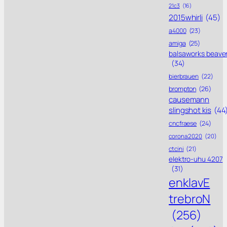
21c3
(16)
2015whirli
(45)
a4000
(23)
amiga
(25)
balsaworks beave
(34)
bierbrauen
(22)
brompton
(26)
causemann
slingshot kis
(44
cncfraese
(24)
corona 2020
(20)
ctcini
(21)
elektro-uhu 4207
(31)
enklavE
trebroN
(256)