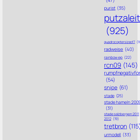
(47)
purist
(35)
putzalei
(925)
quadrocoptersizeof7
(1
radweise
(40)
rainbow ep
(22)
rcn09
(145)
rumpfnegativfo
(54)
snipe
(61)
stade
(25)
stade hameln 200
(31)
stade salzbergen 2011
2012
(19)
tretbron
(115
urmodell
(33)