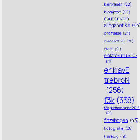
bierbrauen
(22)
brompton
(26)
causemann
slingshot kis
(44
cncfraese
(24)
corona 2020
(20)
ctcini
(21)
elektro-uhu 4207
(31)
enklavE
trebroN
(256)
f3k
(338)
f3k german open 2015
(20)
flitzebogen
(43)
Fotografie
(28)
hamburg
(19)