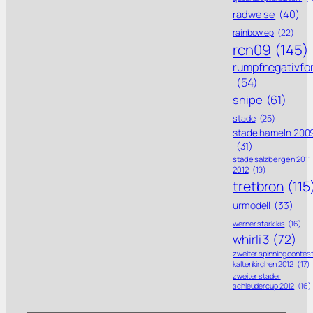
radweise
(40)
rainbow ep
(22)
rcn09
(145)
rumpfnegativfo
(54)
snipe
(61)
stade
(25)
stade hameln 200
(31)
stade salzbergen 2011
2012
(19)
tretbron
(115
urmodell
(33)
werner stark kis
(16)
whirli 3
(72)
zweiter spinning contes
kaltenkirchen 2012
(17)
zweiter stader
schleudercup 2012
(16)