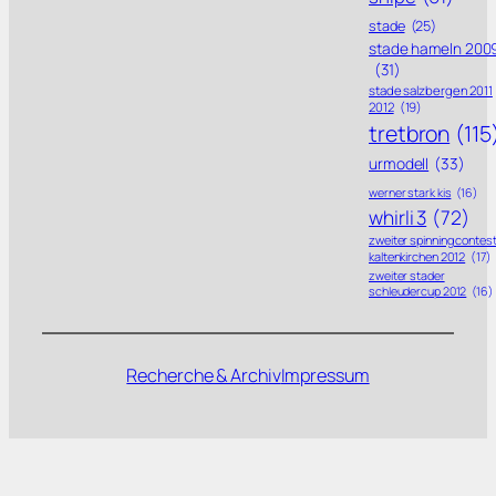
stade
(25)
stade hameln 200
(31)
stade salzbergen 2011
2012
(19)
tretbron
(115
urmodell
(33)
werner stark kis
(16)
whirli 3
(72)
zweiter spinning contes
kaltenkirchen 2012
(17)
zweiter stader
schleudercup 2012
(16)
Recherche & Archiv
Impressum