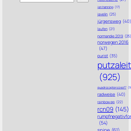
jan henning
(17)
javelin
(25)
jürgensweg
(40
laufen
(21)
normandie 2019
(25
norwegen 2016
(47)
purist
(35)
putzalei
(925)
quadrocoptersizeof7
(1
radweise
(40)
rainbow ep
(22)
rcn09
(145)
rumpfnegativfo
(54)
snipe
(61)