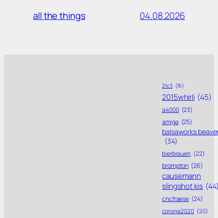
04.08.2026
all the things
21c3
(16)
2015whirli
(45)
a4000
(23)
amiga
(25)
balsaworks beave
(34)
bierbrauen
(22)
brompton
(26)
causemann
slingshot kis
(44
cncfraese
(24)
corona 2020
(20)