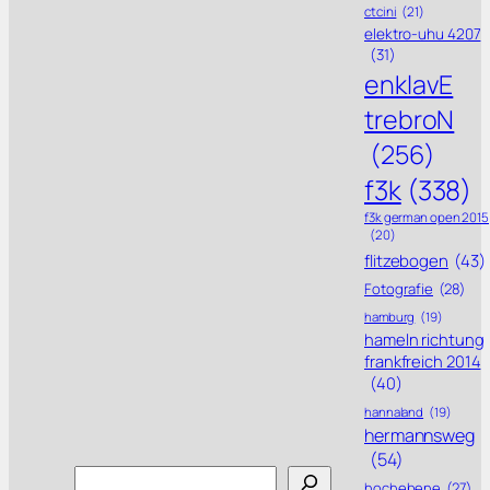
ctcini
(21)
elektro-uhu 4207
(31)
enklavE
trebroN
(256)
f3k
(338)
f3k german open 2015
(20)
flitzebogen
(43)
Fotografie
(28)
hamburg
(19)
hameln richtung
frankfreich 2014
(40)
hannaland
(19)
hermannsweg
(54)
Search
hochebene
(27)