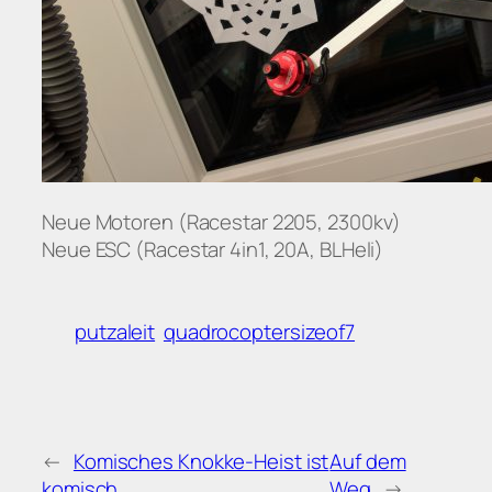
Neue Motoren (Racestar 2205, 2300kv)
Neue ESC (Racestar 4in1, 20A, BLHeli)
putzaleit
quadrocoptersizeof7
←
Komisches Knokke-Heist ist
Auf dem
komisch
Weg
→