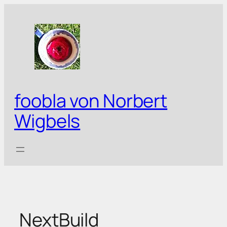
Zum
Inhalt
springen
foobla von Norbert
Wigbels
NextBuild