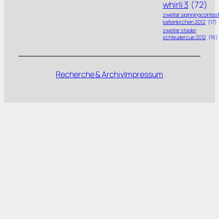
whirli 3
(72)
zweiter spinning contes
kaltenkirchen 2012
(17)
zweiter stader
schleudercup 2012
(16)
Recherche & Archiv
Impressum