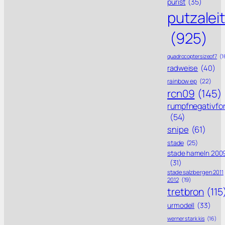
purist
(35)
putzalei
(925)
quadrocoptersizeof7
(1
radweise
(40)
rainbow ep
(22)
rcn09
(145)
rumpfnegativfo
(54)
snipe
(61)
stade
(25)
stade hameln 200
(31)
stade salzbergen 2011
2012
(19)
tretbron
(115
urmodell
(33)
werner stark kis
(16)