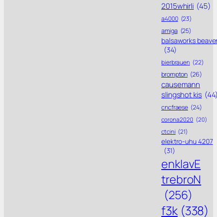
2015whirli
(45)
a4000
(23)
amiga
(25)
balsaworks beave
(34)
bierbrauen
(22)
brompton
(26)
causemann
slingshot kis
(44
cncfraese
(24)
corona 2020
(20)
ctcini
(21)
elektro-uhu 4207
(31)
enklavE
trebroN
(256)
f3k
(338)