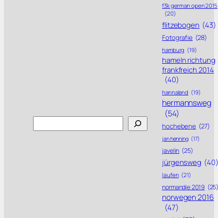
f3k german open 2015
(20)
flitzebogen
(43)
Fotografie
(28)
hamburg
(19)
hameln richtung
frankfreich 2014
(40)
hannaland
(19)
hermannsweg
(54)
Search
hochebene
(27)
jan henning
(17)
javelin
(25)
jürgensweg
(40
laufen
(21)
normandie 2019
(25
norwegen 2016
(47)