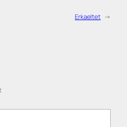
Erkaeltet
→
t