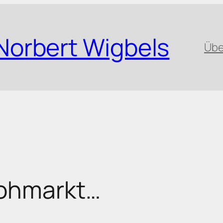
Norbert Wigbels
Übe
lohmarkt…