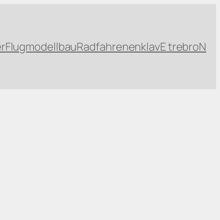
r
Flugmodellbau
Radfahren
enklavE trebroN