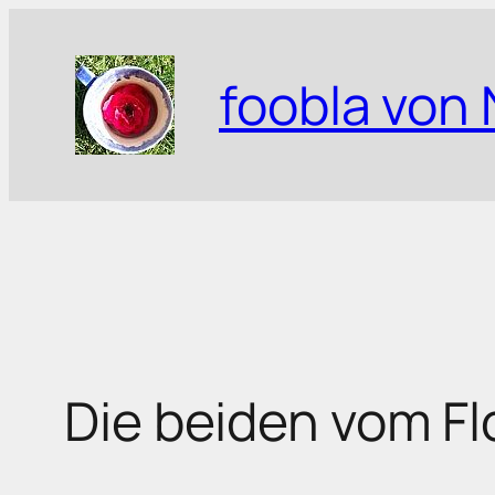
Zum
Inhalt
foobla von 
springen
Die beiden vom F