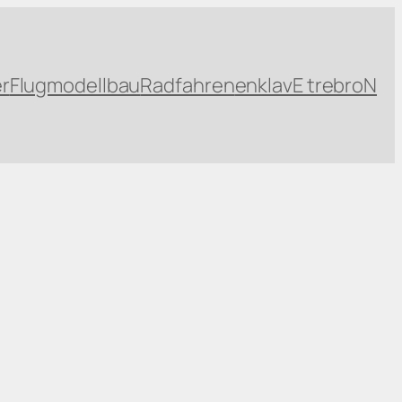
r
Flugmodellbau
Radfahren
enklavE trebroN