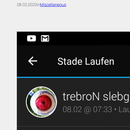
08.02.2020
in
Miscellaneous