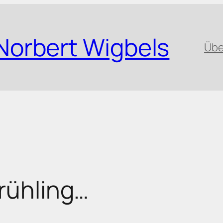
Norbert Wigbels
Übe
Frühling…