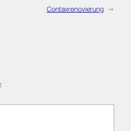
Contaxrenovierung
→
t