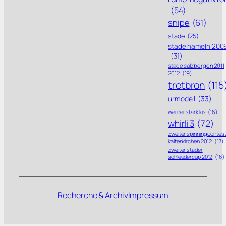
(54)
snipe
(61)
stade
(25)
stade hameln 200
(31)
stade salzbergen 2011
2012
(19)
tretbron
(115
urmodell
(33)
werner stark kis
(16)
whirli 3
(72)
zweiter spinning contes
kaltenkirchen 2012
(17)
zweiter stader
schleudercup 2012
(16)
Recherche & Archiv
Impressum