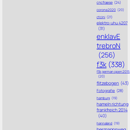
cncfraese
(24)
corona 2020
(20)
ctcini
(21)
elektro-uhu 4207
(31)
enklavE
trebroN
(256)
f3k
(338)
f3k german open 2015
(20)
flitzebogen
(43)
Fotografie
(28)
hamburg
(19)
hameln richtung
frankfreich 2014
(40)
hannaland
(19)
hermannsweg