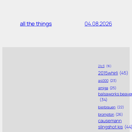
04.08.2026
all the things
21c3
(16)
2015whirli
(45)
a4000
(23)
amiga
(25)
balsaworks beave
(34)
bierbrauen
(22)
brompton
(26)
causemann
slingshot kis
(44