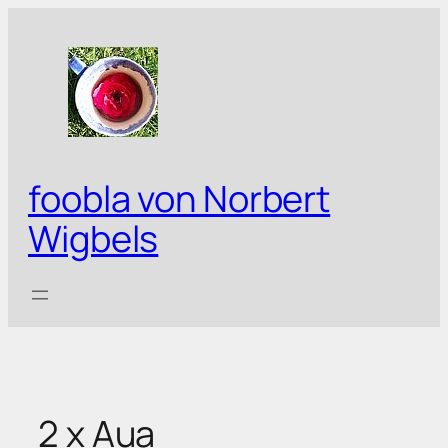
Zum
Inhalt
springen
foobla von Norbert
Wigbels
2 x Aua