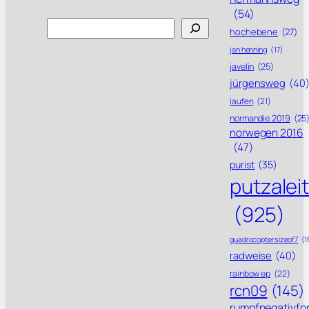
(54)
Search
hochebene
(27)
jan henning
(17)
javelin
(25)
jürgensweg
(40
laufen
(21)
normandie 2019
(25
norwegen 2016
(47)
purist
(35)
putzalei
(925)
quadrocoptersizeof7
(1
radweise
(40)
rainbow ep
(22)
rcn09
(145)
rumpfnegativfo