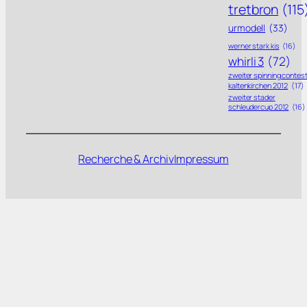
tretbron
(115
urmodell
(33)
werner stark kis
(16)
whirli 3
(72)
zweiter spinning contes
kaltenkirchen 2012
(17)
zweiter stader
schleudercup 2012
(16)
Recherche & Archiv
Impressum