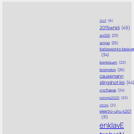
21c3
(16)
2015whirli
(45)
a4000
(23)
amiga
(25)
balsaworks beave
(34)
bierbrauen
(22)
brompton
(26)
causemann
slingshot kis
(44
cncfraese
(24)
corona 2020
(20)
ctcini
(21)
elektro-uhu 4207
(31)
enklavE