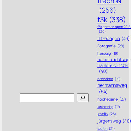
trebroN
(256)
f3k
(338)
f3k german open 2015
(20)
flitzebogen
(43)
Fotografie
(28)
hamburg
(19)
hameln richtung
frankfreich 2014
(40)
hannaland
(19)
hermannsweg
(54)
Search
hochebene
(27)
jan henning
(17)
javelin
(25)
jürgensweg
(40
laufen
(21)