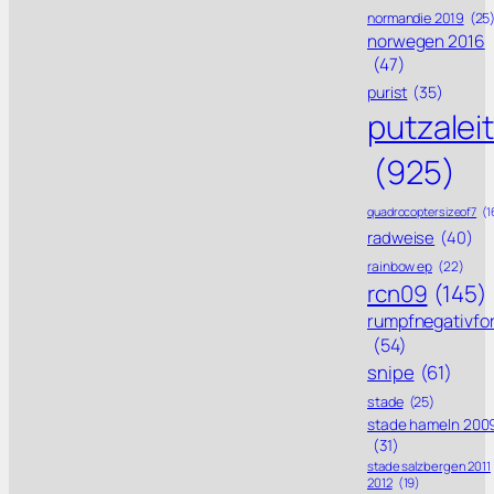
normandie 2019
(25
norwegen 2016
(47)
purist
(35)
putzalei
(925)
quadrocoptersizeof7
(1
radweise
(40)
rainbow ep
(22)
rcn09
(145)
rumpfnegativfo
(54)
snipe
(61)
stade
(25)
stade hameln 200
(31)
stade salzbergen 2011
2012
(19)