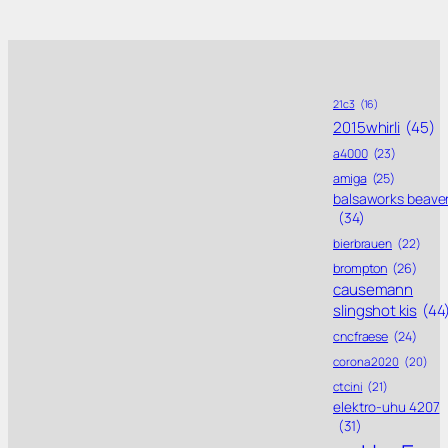
21c3
(16)
2015whirli
(45)
a4000
(23)
amiga
(25)
balsaworks beave
(34)
bierbrauen
(22)
brompton
(26)
causemann
slingshot kis
(44
cncfraese
(24)
corona 2020
(20)
ctcini
(21)
elektro-uhu 4207
(31)