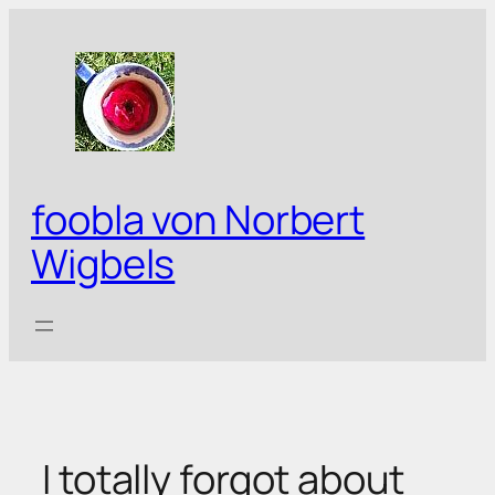
Zum
Inhalt
springen
foobla von Norbert
Wigbels
I totally forgot about