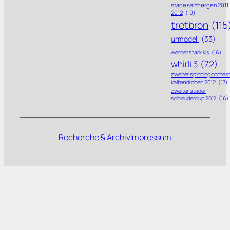
stade salzbergen 2011
2012
(19)
tretbron
(115
urmodell
(33)
werner stark kis
(16)
whirli 3
(72)
zweiter spinning contes
kaltenkirchen 2012
(17)
zweiter stader
schleudercup 2012
(16)
Recherche & Archiv
Impressum