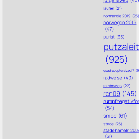
laufen
(21)
normandie 2019
(25
norwegen 2016
(47)
purist
(35)
putzalei
(925)
quadrocoptersizeof7
(1
radweise
(40)
rainbow ep
(22)
rcn09
(145)
rumpfnegativfo
(54)
snipe
(61)
stade
(25)
stade hameln 200
(31)