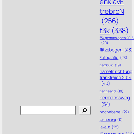
enklavE
trebroN
(256)
f3k
(338)
f3k german open 2015
(20)
flitzebogen
(43)
Fotografie
(28)
hamburg
(19)
hameln richtung
frankfreich 2014
(40)
hannaland
(19)
hermannsweg
(54)
Search
hochebene
(27)
jan henning
(17)
javelin
(25)
jürgensweg
(40