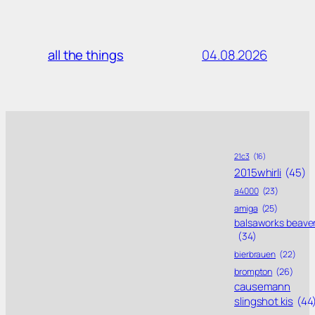
04.08.2026
all the things
21c3
(16)
2015whirli
(45)
a4000
(23)
amiga
(25)
balsaworks beave
(34)
bierbrauen
(22)
brompton
(26)
causemann
slingshot kis
(44