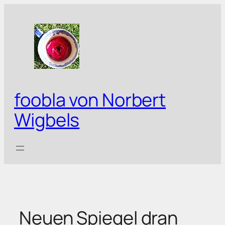
Zum
Inhalt
springen
foobla von Norbert
Wigbels
Neuen Spiegel dran