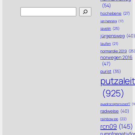
(54)
Search
hochebene
(27)
jan henning
(17)
javelin
(25)
jürgensweg
(40
laufen
(21)
normandie 2019
(25
norwegen 2016
(47)
purist
(35)
putzalei
(925)
quadrocoptersizeof7
(1
radweise
(40)
rainbow ep
(22)
rcn09
(145)
rumpfnegativfo