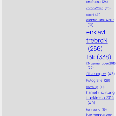
cncfraese
(24)
corona 2020
(20)
ctcini
(21)
elektro-uhu 4207
(31)
enklavE
trebroN
(256)
f3k
(338)
f3k german open 2015
(20)
flitzebogen
(43)
Fotografie
(28)
hamburg
(19)
hameln richtung
frankfreich 2014
(40)
hannaland
(19)
hermannsweg