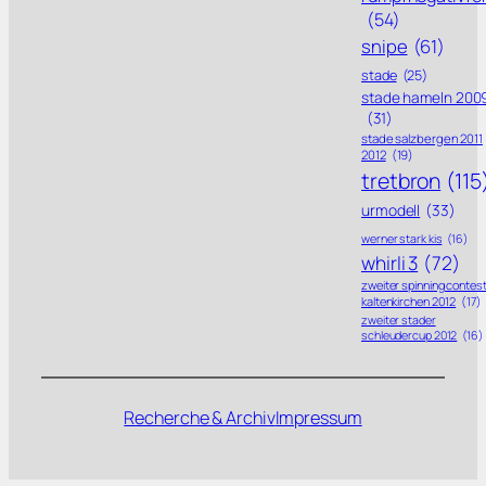
(54)
snipe
(61)
stade
(25)
stade hameln 200
(31)
stade salzbergen 2011
2012
(19)
tretbron
(115
urmodell
(33)
werner stark kis
(16)
whirli 3
(72)
zweiter spinning contes
kaltenkirchen 2012
(17)
zweiter stader
schleudercup 2012
(16)
Recherche & Archiv
Impressum